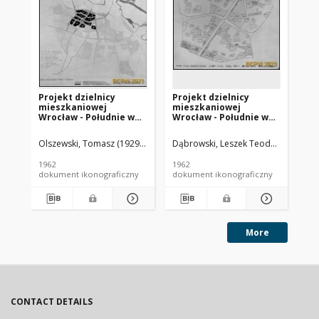
Projekt dzielnicy
Projekt dzielnicy
Pr
mieszkaniowej
mieszkaniowej
mi
Wrocław - Południe we
Wrocław - Południe we
Wr
Wrocławiu - Konkurs
Wrocławiu - Konkurs
Wr
SARP nr 338 : praca nr 2.
SARP nr 338 : praca nr 4,
SAR
Olszewski, Tomasz (1929- ). Fotograf
Dąbrowski, Leszek Teodozy (1912-19
Bie
Zdj. 3, Plan orientacyjny
IV nagroda. Zdj. 4,
I n
Perspektywiczny bilans
Sc
1962
1962
196
terenu
ko
dokument ikonograficzny
dokument ikonograficzny
dok
pi
More
CONTACT DETAILS