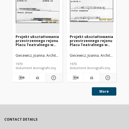
Projekt ukształtowania
Projekt ukształtowania
Pr
przestrzennego rejonu
przestrzennego rejonu
pr
Placu Teatralnego w
Placu Teatralnego w
Pl
Warszawie - Konkurs
Warszawie - Konkurs
Wa
SARP nr 447 : praca nr
SARP nr 447 : praca nr
SAR
Giecewicz, Joanna. Architekt
Giecewicz, Joanna. Architekt
Gie
43, III nagroda. Zdj. 3,
43, III nagroda. Zdj. 5,
43,
Przekroje: a-a, b-b i
Zespół handlowo-
Rzu
1970
1970
197
elewacji południowo-
gastronomiczny,
pi
dokument ikonograficzny
dokument ikonograficzny
dok
wschodniej oraz
rozwinięcia, przekroje
Wa
północno-zachodniej
I-I, elewacja
Muzeum Warszawy
zewnętrzna i
wewnętrzna
More
CONTACT DETAILS