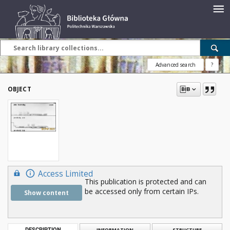
Advanced search
?
OBJECT
Access Limited
This publication is protected and can
be accessed only from certain IPs.
Show content
DESCRIPTION
INFORMATION
STRUCTURE