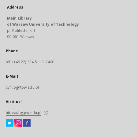
Address
Main Library
of Warsaw University of Technology
pl. Politechniki 1
00-661 Warsaw
Phone
tel. (+48 22) 234-5113, 7400
E-Mail
cyfr.bg@pw.edu.pl
Visit us!
https://bg.pw.edu.pl