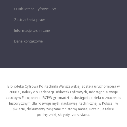
O Bibliotece Cyfrowej PW
Zastrzeżenia prawne
Informacje techniczne
Dane kontaktowe
Biblioteka Cyfrowa Politechniki Warszawskiej została uruchomiona w
2006 r., należy do Federacji Bibliotek Cyfrowych, udostępnia swoje
zasoby w Europeanie. BCPW gromadzi i udostępnia dzieła o znaczeniu
historycznym dla rozwoju myśli naukowej i technicznej w Polsce i w
świecie, dokumenty związane z historią naszej uczelni, a także
podręczniki, skrypty, varsaviana.