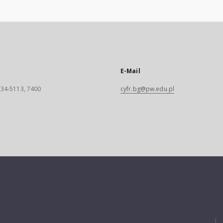
E-Mail
 234-5113, 7400
cyfr.bg@pw.edu.pl