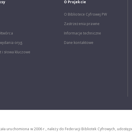
ksy
O Projekcie
O Bibliotece Cyfrowej PW
Zastrzeżenia prawne
łtwórca
Informacje techniczne
wydania oryg.
Dane kontaktowe
 i słowa kluczowe
stała uruchomiona w 2006 r., należy do Federacji Bibliotek Cyfrowych, udost