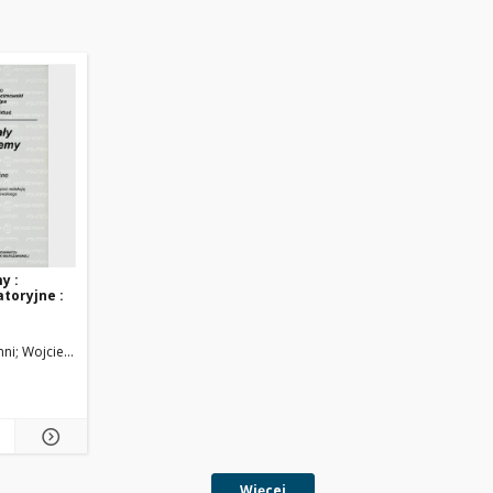
y :
atoryjne :
inni
Wojciechowski, Jacek (1943?-2015). Red.
Więcej