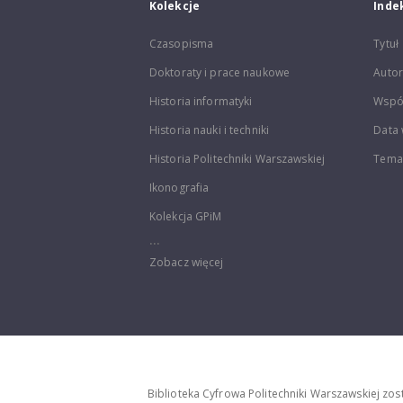
Kolekcje
Inde
Czasopisma
Tytuł
Doktoraty i prace naukowe
Autor
Historia informatyki
Wspó
Historia nauki i techniki
Data 
Historia Politechniki Warszawskiej
Temat
Ikonografia
Kolekcja GPiM
...
Zobacz więcej
Biblioteka Cyfrowa Politechniki Warszawskiej zo