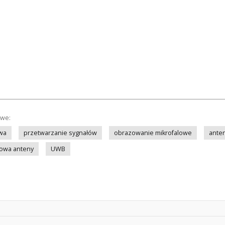
owe:
owa
przetwarzanie sygnałów
obrazowanie mikrofalowe
ante
owa anteny
UWB