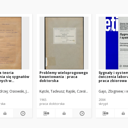
a teoria
Problemy wieloprogowego
Sygnały i system
ia się sygnałów
kwantowania : praca
ćwiczenia labor
nych w
doktorska
praca zbiorowa
linii długiej :
torska
Promotor
ndrzej
Osiowski, Jerzy (1927-2013). Promotor
Kątcki, Tadeusz
Rajski, Czesław. Promotor
Gajo, Zbigniew
i 
1965
2004
rska
praca doktorska
skrypt