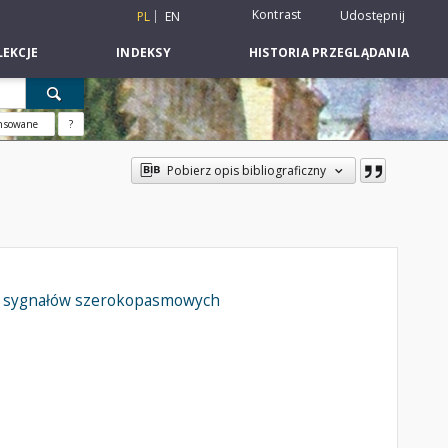
Kontrast
Udostępnij
PL
EN
EKCJE
INDEKSY
HISTORIA PRZEGLĄDANIA
nsowane
?
Pobierz opis bibliograficzny
ch sygnałów szerokopasmowych