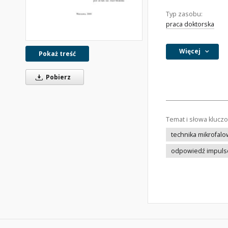
Typ zasobu:
praca doktorska
Więcej
Pokaż treść
Pobierz
Temat i słowa klucz
technika mikrofal
odpowiedź impuls