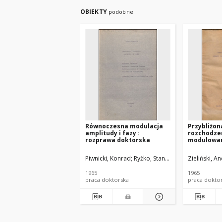
OBIEKTY
podobne
Równoczesna modulacja
Przybliżon
amplitudy i fazy :
rozchodzen
rozprawa doktorska
modulowa
nieliniowej 
praca dok
Piwnicki, Konrad
Ryżko, Stanisław (1910-1974). 
Zieliński, A
1965
1965
praca doktorska
praca dokto