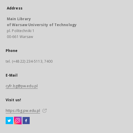
Address
Main Library
of Warsaw University of Technology
pl. Politechniki 1
00-661 Warsaw
Phone
tel. (+48 22) 234-5113, 7400
E-Mail
cyfr.bg@pw.edu.pl
Visit us!
https://bg.pw.edu.pl