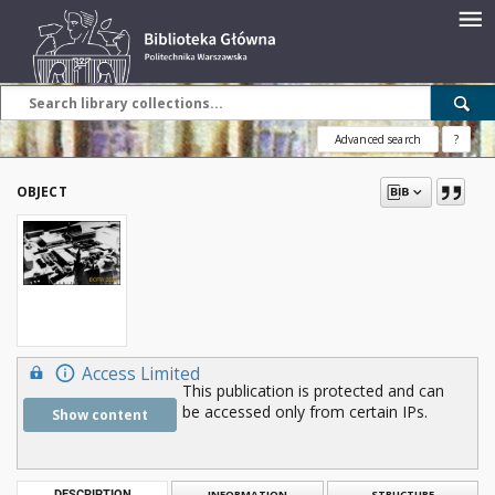
Advanced search
?
OBJECT
Access Limited
This publication is protected and can
be accessed only from certain IPs.
Show content
DESCRIPTION
INFORMATION
STRUCTURE