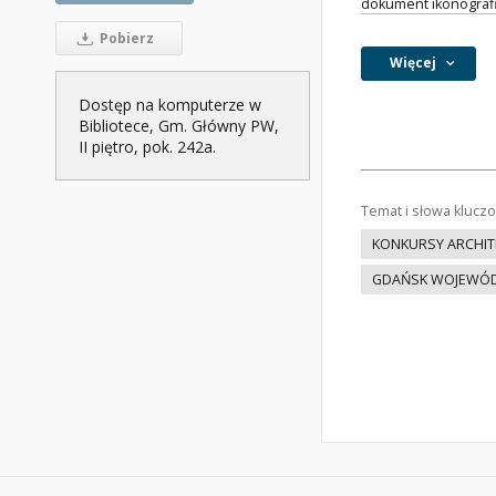
dokument ikonograf
Pobierz
Więcej
Dostęp na komputerze w
Bibliotece, Gm. Główny PW,
II piętro, pok. 242a.
Temat i słowa klucz
KONKURSY ARCHIT
GDAŃSK WOJEWÓ