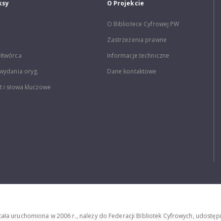
ksy
O Projekcie
O Bibliotece Cyfrowej PW
Zastrzeżenia prawne
łtwórca
Informacje techniczne
wydania oryg.
Dane kontaktowe
 i słowa kluczowe
stała uruchomiona w 2006 r., należy do Federacji Bibliotek Cyfrowych, udost