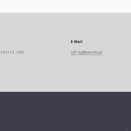
E-Mail
 234-5113, 7400
cyfr.bg@pw.edu.pl