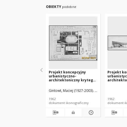
OBIEKTY
podobne
Projekt koncepcyjny
Projekt ko
urbanistyczno-
urbanisty
architektoniczny krytego
architekto
sztucznego lodowiska w
sztuczneg
Gdańsku - Konkurs SARP nr
Gdańsku - 
Gintowt, Maciej (1927-2003). Architekt
Krasiński,
341 : praca nr 15, I
341 : praca
nagroda. Zdj. 1, Sytuacja
wyróżnienie
1962
1962
3, Elewacj
dokument ikonograficzny
dokument ik
wschodnia