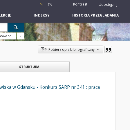
Kontrast
Udostępnij
PL
EN
EKCJE
INDEKSY
HISTORIA PRZEGLĄDANIA
nsowane
?
Pobierz opis bibliograficzny
STRUKTURA
wiska w Gdańsku - Konkurs SARP nr 341 : praca