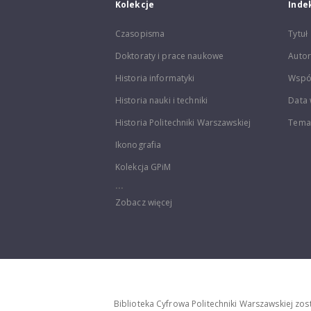
Kolekcje
Inde
Czasopisma
Tytuł
Doktoraty i prace naukowe
Autor
Historia informatyki
Wspó
Historia nauki i techniki
Data 
Historia Politechniki Warszawskiej
Temat
Ikonografia
Kolekcja GPiM
...
Zobacz więcej
Biblioteka Cyfrowa Politechniki Warszawskiej zo