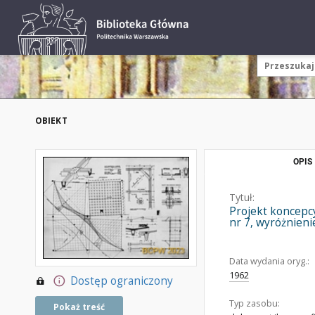
OBIEKT
OPIS
Tytuł:
Projekt koncepc
nr 7, wyróżnienie
Data wydania oryg.:
1962
Dostęp ograniczony
Typ zasobu:
Pokaż treść