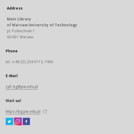
Address
Main Library
of Warsaw University of Technology
pl. Politechniki 1
00-661 Warsaw
Phone
tel. (+48 22) 234-5113, 7400
E-Mail
cyfr.bg@pw.edu.pl
Visit us!
https://bg.pw.edu.pl