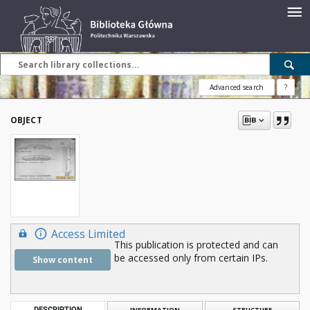
Advanced search
?
OBJECT
Access Limited
This publication is protected and can
be accessed only from certain IPs.
Show content
DESCRIPTION
INFORMATION
STRUCTURE