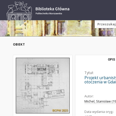
OBIEKT
OPIS
Tytuł:
Projekt urbanist
otoczenia w Gdań
Autor:
Michel, Stanisław (19
Data wydania oryg.: