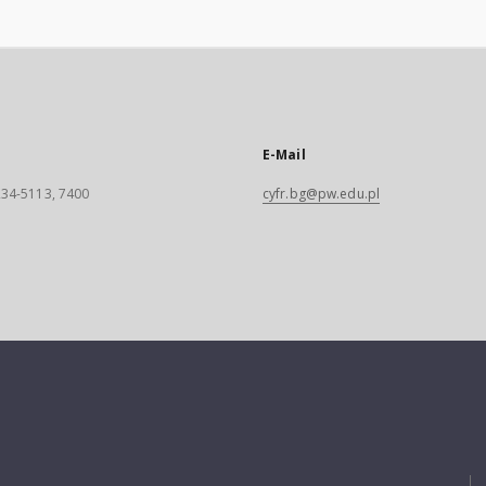
E-Mail
 234-5113, 7400
cyfr.bg@pw.edu.pl