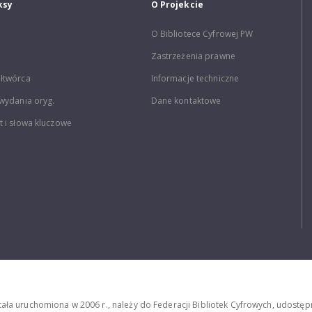
ksy
O Projekcie
O Bibliotece Cyfrowej PW
Zastrzeżenia prawne
łtwórca
Informacje techniczne
wydania oryg.
Dane kontaktowe
 i słowa kluczowe
stała uruchomiona w 2006 r., należy do Federacji Bibliotek Cyfrowych, udost