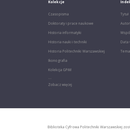
Kolekcje
Inde
Czasopisma
Tytuł
Doktoraty i prace naukowe
Autor
Historia informatyki
Wspó
Historia nauki i techniki
Data 
Historia Politechniki Warszawskiej
Temat
Ikonografia
Kolekcja GPiM
...
Zobacz więcej
Biblioteka Cyfrowa Politechniki Warszawskiej zo