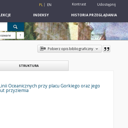
Kontrast
Udostępnij
PL
EN
EKCJE
INDEKSY
HISTORIA PRZEGLĄDANIA
nsowane
?
Pobierz opis bibliograficzny
STRUKTURA
inii Oceanicznych przy placu Gorkiego oraz jego
zut przyziemia