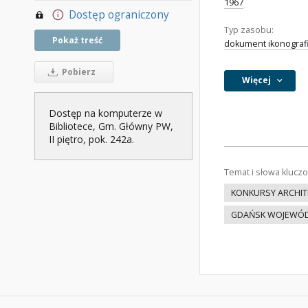
1967
Dostęp ograniczony
Typ zasobu:
Pokaż treść
dokument ikonograf
Pobierz
Więcej
Dostęp na komputerze w
Bibliotece, Gm. Główny PW,
II piętro, pok. 242a.
Temat i słowa klucz
KONKURSY ARCHIT
GDAŃSK WOJEWÓ