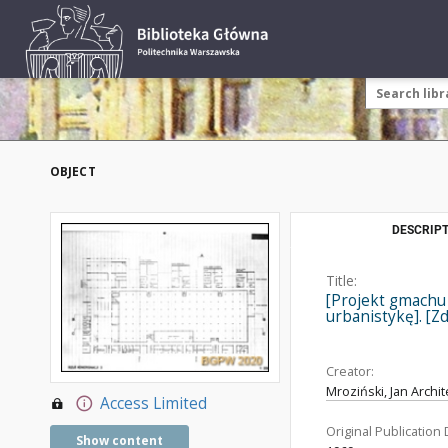
OBJECT
DESCRIPT
Title:
[Projekt gmachu 
urbanistykę]. [Zd
Creator:
Mroziński, Jan Archit
Access Limited
Original Publication 
Show content