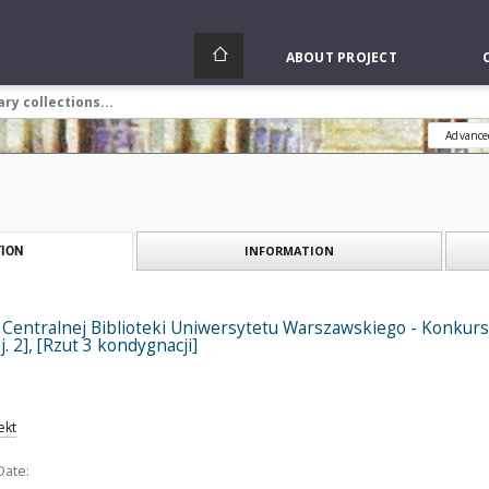
ABOUT PROJECT
Advance
INFORMATION
ION
Centralnej Biblioteki Uniwersytetu Warszawskiego - Konkurs 
j. 2], [Rzut 3 kondygnacji]
ekt
Date: