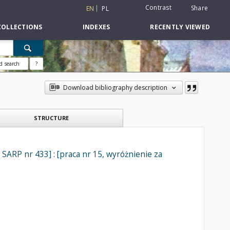
Contrast
Share
EN
PL
COLLECTIONS
INDEXES
RECENTLY VIEWED
d search
?
Download bibliography description
STRUCTURE
SARP nr 433] : [praca nr 15, wyróżnienie za