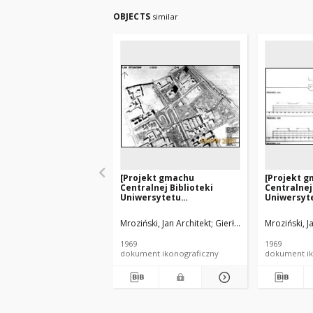
OBJECTS
similar
[Projekt gmachu
[Projekt 
Centralnej Biblioteki
Centralnej
Uniwersytetu
Uniwersyt
Warszawskiego - Konkurs
Warszawsk
SARP nr 433] : [praca nr 15,
SARP nr 433
Mroziński, Jan Architekt
Gierłatowski, Przemysław
Mroziński, J
wyróżnienie za
wyróżnieni
urbanistykę]. [Zdj. 1], [Plan
urbanistykę
1969
1969
sytuacyjny]
[Przekroje 
dokument ikonograficzny
dokument ik