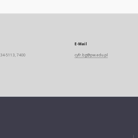
E-Mail
 234-5113, 7400
cyfr.bg@pw.edu.pl