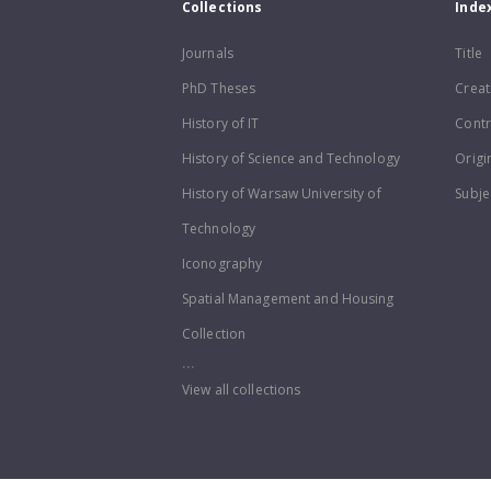
Collections
Inde
Journals
Title
PhD Theses
Creat
History of IT
Contr
History of Science and Technology
Origi
History of Warsaw University of
Subje
Technology
Iconography
Spatial Management and Housing
Collection
...
View all collections