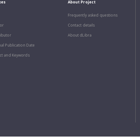
xes
About Project
Frequently asked questions
or
Contact details
ibutor
About dLibra
nal Publication Date
ct and Keywords