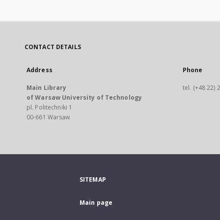
CONTACT DETAILS
Address
Phone
Main Library
tel. (+48 22)
of Warsaw University of Technology
pl. Politechniki 1
00-661 Warsaw
SITEMAP
Main page