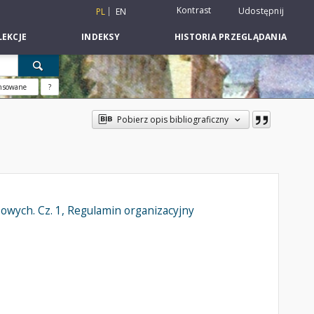
Kontrast
Udostępnij
PL
EN
EKCJE
INDEKSY
HISTORIA PRZEGLĄDANIA
nsowane
?
Pobierz opis bibliograficzny
wych. Cz. 1, Regulamin organizacyjny