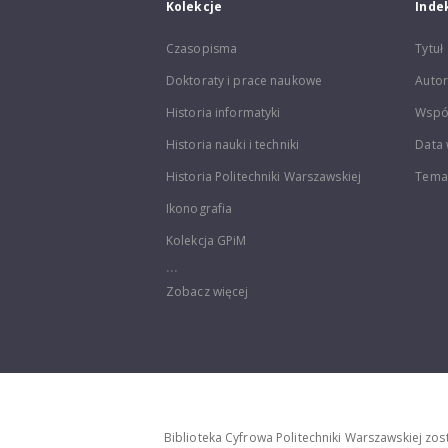
Kolekcje
Inde
Czasopisma
Tytuł
Doktoraty i prace naukowe
Autor
Historia informatyki
Wspó
Historia nauki i techniki
Data 
Historia Politechniki Warszawskiej
Temat
Ikonografia
Kolekcja GPiM
...
Zobacz więcej
Biblioteka Cyfrowa Politechniki Warszawskiej zo