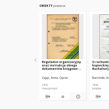
OBIEKTY
podobne
Regulamin organizacyjny
O rachunk
oraz instrukcja obiegu
kupieckiej. 
dokumentów księgowo-
Buchalterj
finansowych. Cz. 2,
zastosowan
Instrukcja obiegu
bankierst
Zając, Anna. Oprac.
Barciński, A
dokumentów księgowo-
finansowych
1976
1834
maszynopis
książka