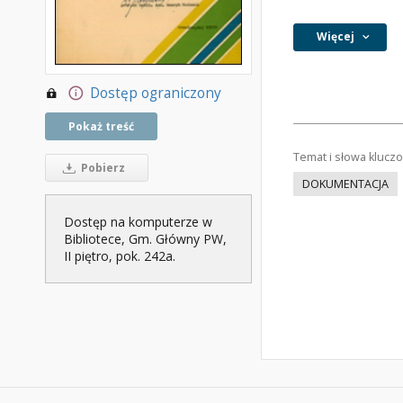
Więcej
Dostęp ograniczony
Pokaż treść
Temat i słowa klucz
Pobierz
DOKUMENTACJA
Dostęp na komputerze w
Bibliotece, Gm. Główny PW,
II piętro, pok. 242a.