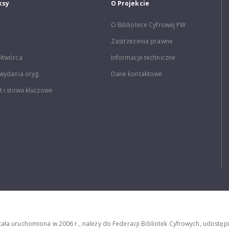
ksy
O Projekcie
O Bibliotece Cyfrowej PW
Zastrzeżenia prawne
łtwórca
Informacje techniczne
wydania oryg.
Dane kontaktowe
 i słowa kluczowe
stała uruchomiona w 2006 r., należy do Federacji Bibliotek Cyfrowych, udost