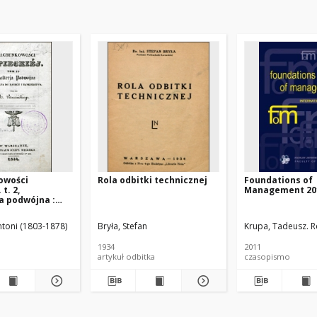
owości
Rola odbitki technicznej
Foundations of
t. 2,
Management 201
a podwójna :
a do handlu i
wa
ntoni (1803-1878)
Bryła, Stefan
Krupa, Tadeusz. R
1934
2011
artykuł odbitka
czasopismo