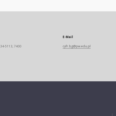
E-Mail
 234-5113, 7400
cyfr.bg@pw.edu.pl