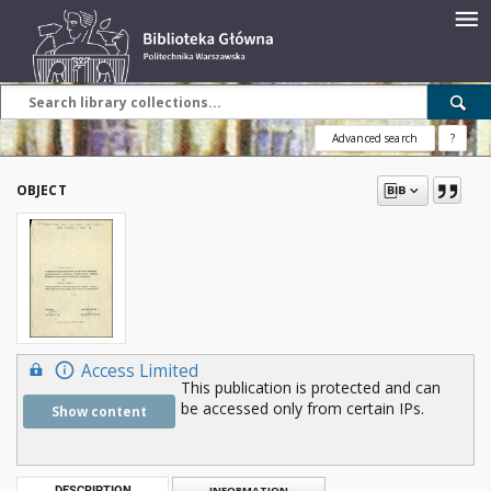
Advanced search
?
OBJECT
Access Limited
This publication is protected and can
be accessed only from certain IPs.
Show content
DESCRIPTION
INFORMATION