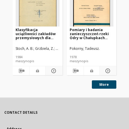
Klasyfikacja
Pomiary i badania
Ba
uciążliwości zakładów
zanieczyszczeń rzeki
de
przemysłowych dla
Odry w Chałupkach
Mł
środowiska wodnego z
oraz ich wpływ na
Ma
uwzglądnieniem
jakość wody w dolnym
do
Stoch, A. B.
Grzbiela, Z.
Wilczek, A.
Pokorny, Tadeusz.
Jas
wytworzonego ładunku
biegu Odry. Cz. 1
zanieczyszczeń
1984
1978
198
maszynopis
maszynopis
ma
More
CONTACT DETAILS
Address