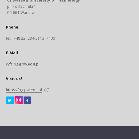
of Warsaw University of Technology
pl. Politechniki 1
00-661 Warsaw
Phone
tel. (+48 22) 234-5113, 7400
E-Mail
cyfr.bg@pw.edu.pl
Visit us!
https://bg.pw.edu.pl