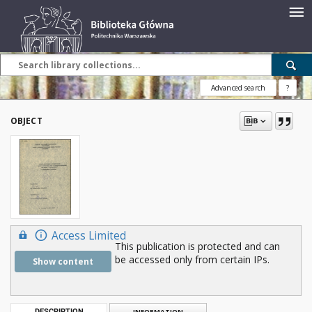
Advanced search
?
OBJECT
Access Limited
This publication is protected and can
be accessed only from certain IPs.
Show content
DESCRIPTION
INFORMATION