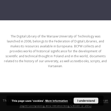
The Digital Library of the Warsaw University of Technology was
launched in 2006, belongs to the Federation of Digital Libraries, and
makes its resources available in Europeana. BCPW collects and
provides works of historical significance for the development of
scientific and technical thought in Poland and in the world, documents
related to the history of our university, as well as textbooks, scripts, and
Varsavian.
This service runs on
DInGO dLibra 6.3.16
software created by
I understand
Poznan
This page uses 'cookies'.
More information
Supercomputing and Networking Center (PSNC)