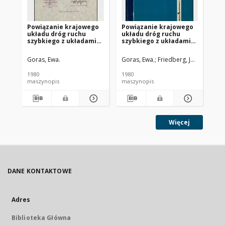
Powiązanie krajowego
Powiązanie krajowego
Ek
układu dróg ruchu
układu dróg ruchu
ks
szybkiego z układami
szybkiego z układami
śr
dróg miejskich : Etap 3,
dróg miejskich. Etap 3,
cz
Analiza planowanych
Wytyczne metodyczne
pro
Goras, Ewa.
Goras, Ewa.
Friedberg, Jan.
Gibała, 
Szu
powiązań D R S z
planowania układu
Pr
układami miejskimi
powiązań
1980
1980
199
maszynopis
maszynopis
ma
Więcej
DANE KONTAKTOWE
Adres
Biblioteka Główna