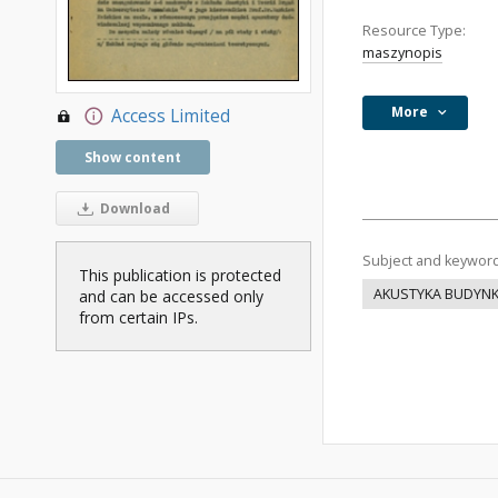
Resource Type:
maszynopis
More
Access Limited
Show content
Download
Subject and keywor
This publication is protected
AKUSTYKA BUDYN
and can be accessed only
from certain IPs.