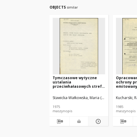
OBJECTS
similar
Tymczasowe wytyczne
Opracowan
ustalania
ochrony p
przeciwhałasowych stref
emitowany
ochronnych wokół
pojazdy s
zakładów przemysłowych
obszarach
Stawicka-Wałkowska, Maria (1939- ).
Bachorzewsk
Kucharski, 
zurbanizo
tramwaje
1975
1985
maszynopis
maszynopis