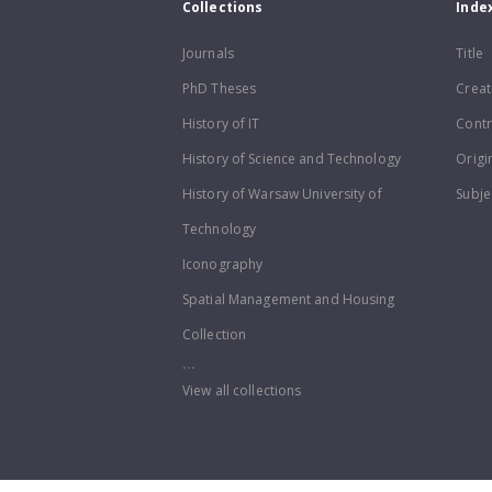
Collections
Inde
Journals
Title
PhD Theses
Creat
History of IT
Contr
History of Science and Technology
Origi
History of Warsaw University of
Subje
Technology
Iconography
Spatial Management and Housing
Collection
...
View all collections