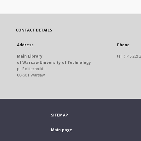
CONTACT DETAILS
Address
Phone
Main Library
tel. (+48 22)
of Warsaw University of Technology
pl. Politechniki 1
00-661 Warsaw
SITEMAP
Main page