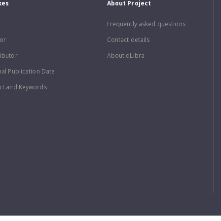
xes
About Project
Frequently asked questions
or
Contact details
ibutor
About dLibra
nal Publication Date
ct and Keywords