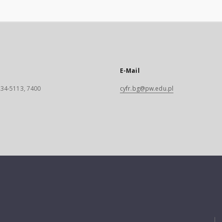
E-Mail
 234-5113, 7400
cyfr.bg@pw.edu.pl