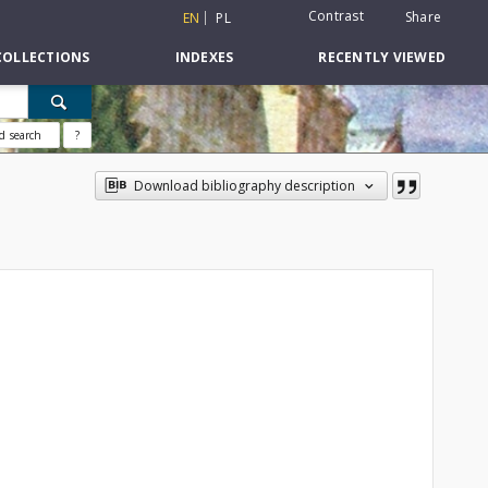
Contrast
Share
EN
PL
COLLECTIONS
INDEXES
RECENTLY VIEWED
d search
?
Download bibliography description