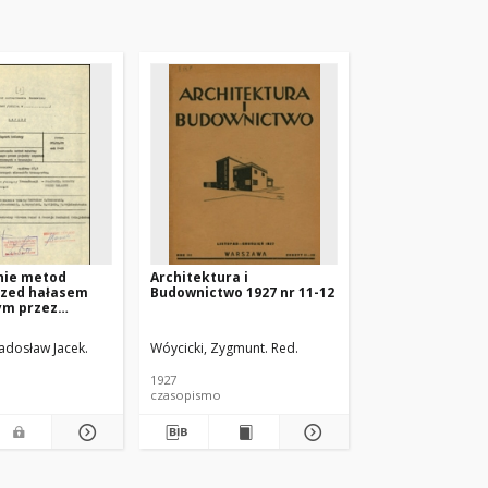
ie metod
Architektura i
rzed hałasem
Budownictwo 1927 nr 11-12
m przez
zynowe na
a, Marianna.
Radosław Jacek.
Wóycicki, Zygmunt. Red.
wanych -
1927
czasopismo