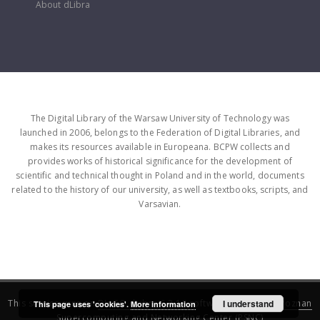
About dLibra
The Digital Library of the Warsaw University of Technology was
launched in 2006, belongs to the Federation of Digital Libraries, and
makes its resources available in Europeana. BCPW collects and
provides works of historical significance for the development of
scientific and technical thought in Poland and in the world, documents
related to the history of our university, as well as textbooks, scripts, and
Varsavian.
This service runs on
DInGO dLibra 6.3.16
software created by
I understand
Poznan
This page uses 'cookies'.
More information
Supercomputing and Networking Center (PSNC)