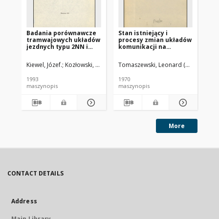
Badania porównawcze
Stan istniejący i
We
tramwajowych układów
procesy zmian układów
za
jezdnych typu 2NN i
komunikacji na
po
2NNa w zakresie
wybranych przykładach
wi
głośności i drgań
is
Kiewel, Józef.
Kozłowski, Marek.
Tarchalski, Zygmunt.
Tomaszewski, Leonard (1899-1972).
Kuc
mo
te
1993
1970
198
maszynopis
maszynopis
ma
More
CONTACT DETAILS
Address
Main Library