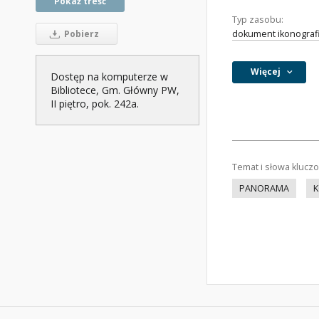
Pokaż treść
Typ zasobu:
dokument ikonograf
Pobierz
Więcej
Dostęp na komputerze w
Bibliotece, Gm. Główny PW,
II piętro, pok. 242a.
Temat i słowa klucz
PANORAMA
K