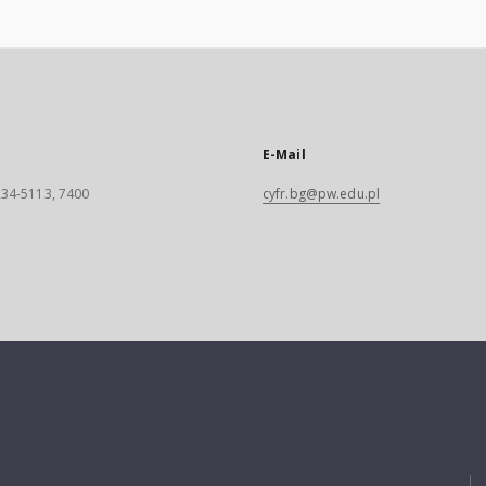
E-Mail
 234-5113, 7400
cyfr.bg@pw.edu.pl