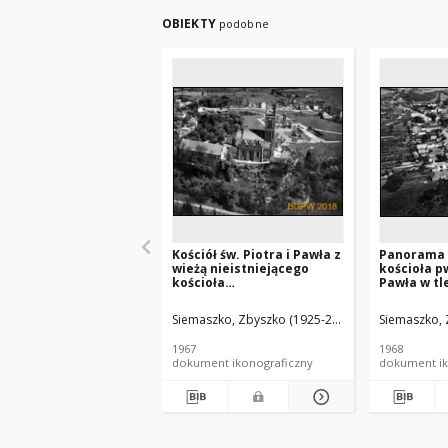
OBIEKTY
podobne
Kościół św. Piotra i Pawła z
Panorama 
wieżą nieistniejącego
kościoła pw
kościoła
Pawła w tl
poewangelickiego i
od strony 
fragmentem zabudowy
Szamocin
Siemaszko, Zbyszko (1925-2015).
Siemaszko, 
miasta, widok lotniczy,
Pieniężno
1967
1968
dokument ikonograficzny
dokument ik