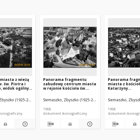
miasta z wieżą
Panorama fragmentu
Panorama frag
. św. Piotra i
zabudowy centrum miasta
miasta z kościo
e, widok ogólny
w rejonie kościoła św.
Katarzyny
zachodniej,
Michała Archanioła ze
Aleksandryjskiej
szczytem i wieżą kościoła
Chrzciciela, wid
Zbyszko (1925-2015).
Siemaszko, Zbyszko (1925-2015).
Siemaszko, Zbyszk
na pierwszym planie,
od strony połud
widok lotniczy od strony
wschodniej, By
1968
1968
południowo-wschodniej,
onograficzny
dokument ikonograficzny
dokument ikonogr
Nowa Sól