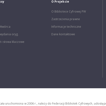
ksy
O Projekcie
O Bibliotece Cyfrowej PW
Zastrzeżenia prawne
łtwórca
Informacje techniczne
wydania oryg.
Dane kontaktowe
 i słowa kluczowe
stała uruchomiona w 2006 r., należy do Federacji Bibliotek Cyfrowych, udost