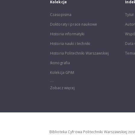
Kolekcje
Inde
Czasopisma
Tytuł
Doktoraty i prace naukowe
Autor
Historia informatyki
Wspó
Historia nauki i techniki
Data 
Historia Politechniki Warszawskiej
Temat
Ikonografia
Kolekcja GPiM
...
Zobacz więcej
Biblioteka Cyfrowa Politechniki Warszawskiej zo