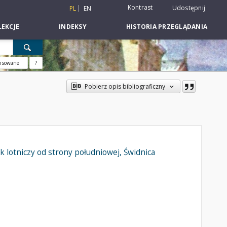
Kontrast
Udostępnij
PL
EN
EKCJE
INDEKSY
HISTORIA PRZEGLĄDANIA
nsowane
?
Pobierz opis bibliograficzny
 lotniczy od strony południowej, Świdnica