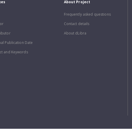
xes
About Project
Frequently asked questions
or
Contact details
ibutor
About dLibra
nal Publication Date
ct and Keywords