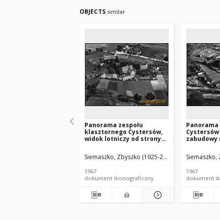
OBJECTS
similar
Panorama zespołu
Panorama
klasztornego Cystersów,
Cystersów
widok lotniczy od strony
zabudowy 
zachodniej, Sulejów
lotniczy o
zachodnie
Siemaszko, Zbyszko (1925-2015).
Siemaszko, 
1967
1967
dokument ikonograficzny
dokument ik