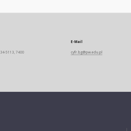
E-Mail
 234-5113, 7400
cyfr.bg@pw.edu.pl