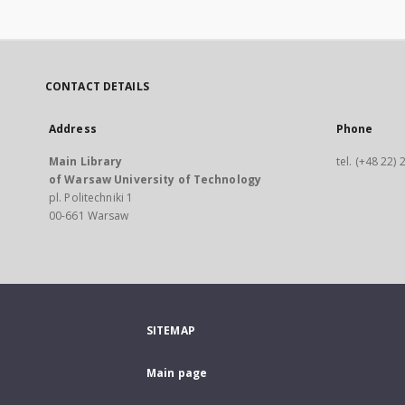
CONTACT DETAILS
Address
Phone
Main Library
tel. (+48 22)
of Warsaw University of Technology
pl. Politechniki 1
00-661 Warsaw
SITEMAP
Main page