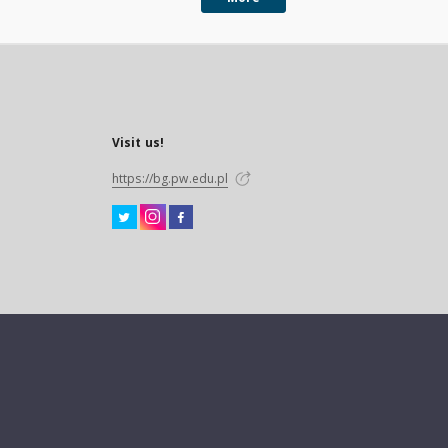
Visit us!
https://bg.pw.edu.pl