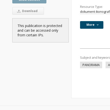
Resource Type:
Download
dokument ikonograf
More
This publication is protected
and can be accessed only
from certain IPs.
Subject and keywor
PANORAMA
A