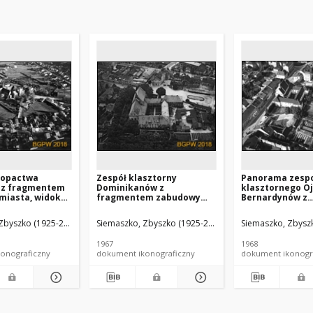
 opactwa
Zespół klasztorny
Panorama zesp
 z fragmentem
Dominikanów z
klasztornego O
miasta, widok
fragmentem zabudowy
Bernardynów z
d strony
miasta, Sieradz
fragmentem za
j, Wąchock
miasta, widok l
Zbyszko (1925-2015).
Siemaszko, Zbyszko (1925-2015).
Siemaszko, Zbyszk
strony południ
wschodniej, Ta
1967
1968
onograficzny
dokument ikonograficzny
dokument ikonogr