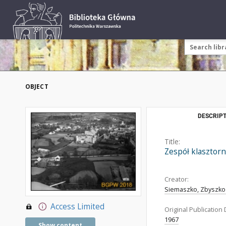
OBJECT
DESCRIPT
Title:
Zespół klasztor
Creator:
Siemaszko, Zbyszko 
Access Limited
Original Publication 
1967
Show content