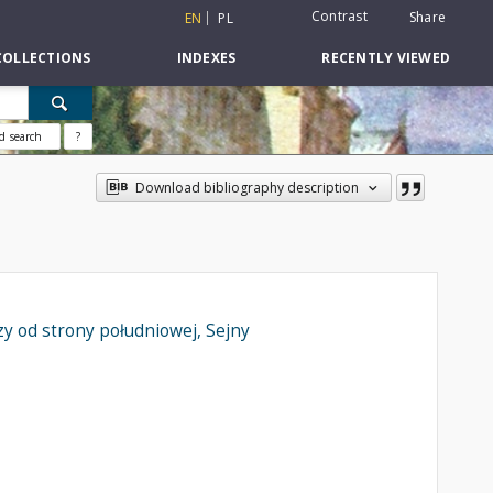
Contrast
Share
EN
PL
COLLECTIONS
INDEXES
RECENTLY VIEWED
d search
?
Download bibliography description
y od strony południowej, Sejny