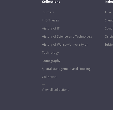
Collections
Inde
Journals
Title
PhD Theses
Creat
History of IT
Contr
History of Science and Technology
Origi
History of Warsaw University of
Subje
Technology
Iconography
Spatial Management and Housing
Collection
...
View all collections