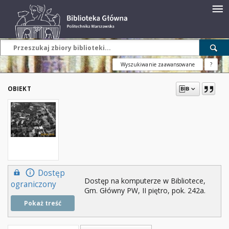
Wyszukiwanie zaawansowane
?
OBIEKT
Dostęp
Dostęp na komputerze w Bibliotece,
ograniczony
Gm. Główny PW, II piętro, pok. 242a.
Pokaż treść