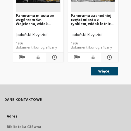
Panorama miasta ze
Panorama zachodniej
Pa
wzgórzem św.
części miasta z
za
Wojciecha, widok
rynkiem, widok lotniczy
mi
lotniczy od strony
od strony pólnocno-
od
zachodniej, Strzelno
wschodniej, Płońsk
ki
Jabłoński, Krzysztof.
Jabłoński, Krzysztof.
Jab
Jez
Pa
1966
1966
196
dokument ikonograficzny
dokument ikonograficzny
dok
Więcej
DANE KONTAKTOWE
Adres
Biblioteka Główna