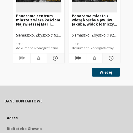
Panorama centrum
Panorama miasta z
Pa
miasta z wieżą kościoła
wieżą kościoła pw. św.
wie
Najświętszej Marii
Jakuba, widok lotniczy
Ja
Panny Szkaplerznej,
od strony południowej,
jez
widok lotniczy od
Człuchów
od
Siemaszko, Zbyszko (1925-2015).
Siemaszko, Zbyszko (1925-2015).
Sie
strony zachodniej w
ws
kierunku rynku, Brzeg
1968
1968
196
Dolny
dokument ikonograficzny
dokument ikonograficzny
dok
Więcej
DANE KONTAKTOWE
Adres
Biblioteka Główna