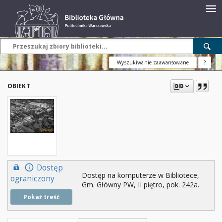
Wyszukiwanie zaawansowane
?
OBIEKT
Dostęp
Dostęp na komputerze w Bibliotece,
ograniczony
Gm. Główny PW, II piętro, pok. 242a.
Pokaż treść