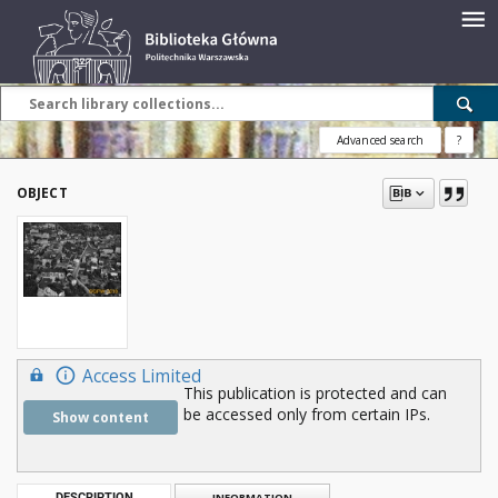
Advanced search
?
OBJECT
Access Limited
This publication is protected and can
be accessed only from certain IPs.
Show content
DESCRIPTION
INFORMATION