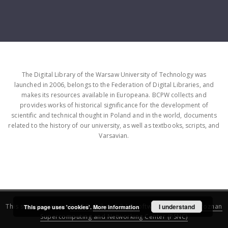
The Digital Library of the Warsaw University of Technology was
launched in 2006, belongs to the Federation of Digital Libraries, and
makes its resources available in Europeana. BCPW collects and
provides works of historical significance for the development of
scientific and technical thought in Poland and in the world, documents
related to the history of our university, as well as textbooks, scripts, and
Varsavian.
This service runs on
DInGO dLibra 6.3.16
software created by
I understand
Poznan
This page uses 'cookies'.
More information
Supercomputing and Networking Center (PSNC)