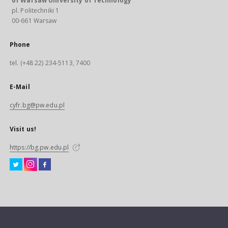
of Warsaw University of Technology
pl. Politechniki 1
00-661 Warsaw
Phone
tel. (+48 22) 234-5113, 7400
E-Mail
cyfr.bg@pw.edu.pl
Visit us!
https://bg.pw.edu.pl