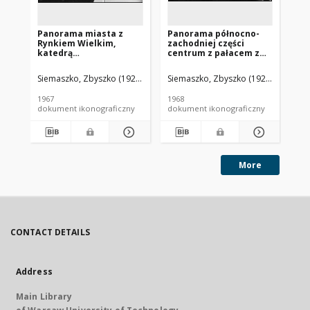
Panorama miasta z
Panorama północno-
Pa
Rynkiem Wielkim,
zachodniej części
Ry
katedrą
centrum z pałacem z
ra
Zmartwychwstania
1728 roku i rynkiem z
Za
Pańskiego i pałacem
wieżą zegarową, widok
lo
Siemaszko, Zbyszko (1925-2015).
Siemaszko, Zbyszko (1925-2015).
Sie
Zamoyskich, widok
lotniczy od strony
za
lotniczy od strony
południowo-zachodniej,
1967
1968
196
zachodniej, Zamość
Lwówek
dokument ikonograficzny
dokument ikonograficzny
dok
More
CONTACT DETAILS
Address
Main Library