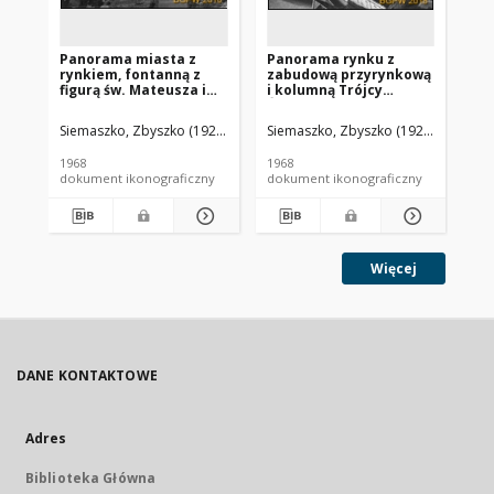
Panorama miasta z
Panorama rynku z
Pa
rynkiem, fontanną z
zabudową przyrynkową
Ry
figurą św. Mateusza i
i kolumną Trójcy
Pe
kolumną Maryjną,
Świętej, widok lotniczy
fr
widok lotniczy od
od strony południowej,
No
Siemaszko, Zbyszko (1925-2015).
Siemaszko, Zbyszko (1925-2015).
Sie
strony wschodniej,
Rydzyna
lot
Lubomierz
1968
1968
196
dokument ikonograficzny
dokument ikonograficzny
dok
Więcej
DANE KONTAKTOWE
Adres
Biblioteka Główna