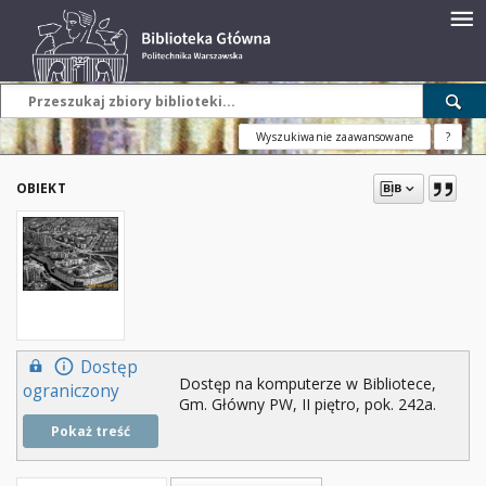
Wyszukiwanie zaawansowane
?
OBIEKT
Dostęp
Dostęp na komputerze w Bibliotece,
ograniczony
Gm. Główny PW, II piętro, pok. 242a.
Pokaż treść