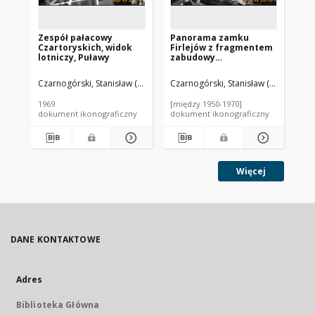
Zespół pałacowy
Panorama zamku
Pa
Czartoryskich, widok
Firlejów z fragmentem
za
lotniczy, Puławy
zabudowy
ko
miejscowości, widok
Ch
lotniczy, Janowiec
lo
Czarnogórski, Stanisław (1926-1983).
Czarnogórski, Stanisław (1926-1983)
Sie
po
Za
1969
[między 1950-1970]
196
Ka
dokument ikonograficzny
dokument ikonograficzny
dok
Więcej
DANE KONTAKTOWE
Adres
Biblioteka Główna