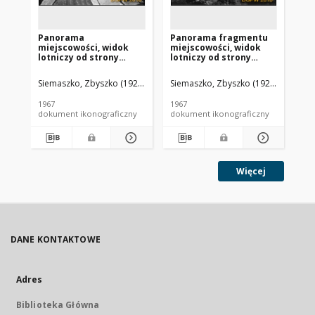
Panorama
Panorama fragmentu
Pa
miejscowości, widok
miejscowości, widok
mi
lotniczy od strony
lotniczy od strony
lo
południowo-zachodniej,
północnej, Barciany
pó
Baligród
Siemaszko, Zbyszko (1925-2015).
Siemaszko, Zbyszko (1925-2015).
Sie
1967
1967
196
dokument ikonograficzny
dokument ikonograficzny
dok
Więcej
DANE KONTAKTOWE
Adres
Biblioteka Główna