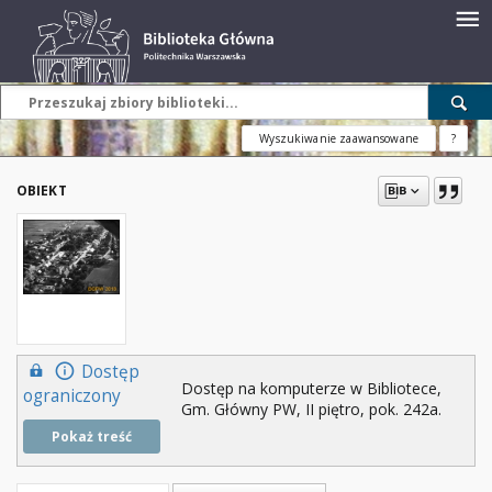
Wyszukiwanie zaawansowane
?
OBIEKT
Dostęp
Dostęp na komputerze w Bibliotece,
ograniczony
Gm. Główny PW, II piętro, pok. 242a.
Pokaż treść