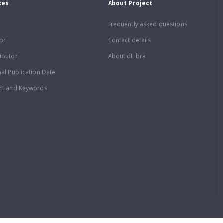
xes
About Project
Frequently asked questions
or
Contact details
ibutor
About dLibra
nal Publication Date
ct and Keywords