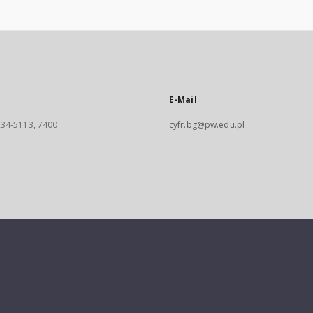
E-Mail
 234-5113, 7400
cyfr.bg@pw.edu.pl