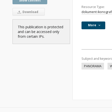
Show content
Resource Type:
dokument ikonograf
Download
More
This publication is protected
and can be accessed only
from certain IPs.
Subject and keywor
PANORAMA
W