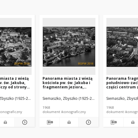
miasta z wieżą
Panorama miasta z wieżą
Panorama frag
w. św. Jakuba,
kościoła pw. św. Jakuba i
południowo-zac
iczy od strony
fragmentem jeziora,
części centrum 
j, Człuchów
widok lotniczy od strony
i wieżą kościoła 
południowo-wschodniej,
Pawła, widok lo
Zbyszko (1925-2015).
Siemaszko, Zbyszko (1925-2015).
Siemaszko, Zbyszk
Człuchów
strony północne
Kamienna Góra
1968
1968
onograficzny
dokument ikonograficzny
dokument ikonogr