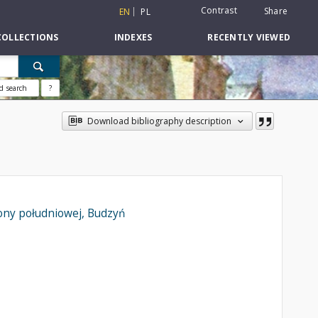
Contrast
Share
EN
PL
COLLECTIONS
INDEXES
RECENTLY VIEWED
d search
?
Download bibliography description
rony południowej, Budzyń