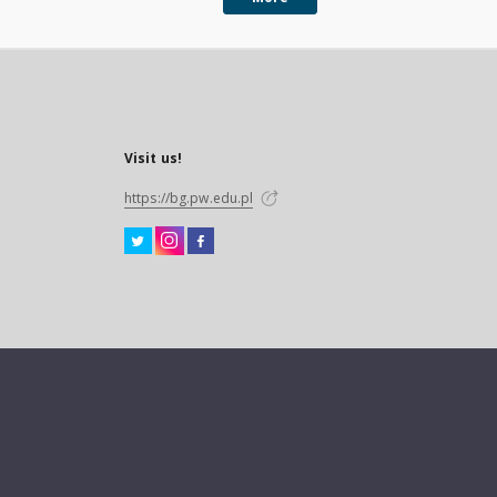
Visit us!
https://bg.pw.edu.pl