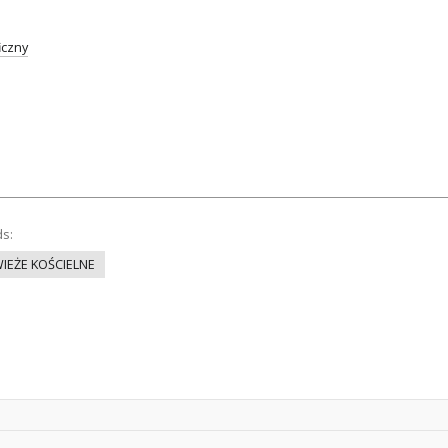
iczny
ds:
IEŻE KOŚCIELNE