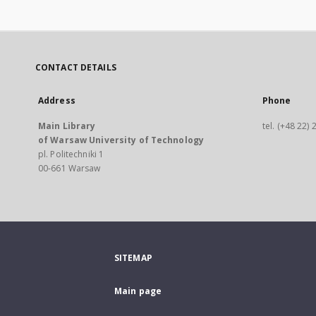
CONTACT DETAILS
Address
Phone
Main Library
tel. (+48 22)
of Warsaw University of Technology
pl. Politechniki 1
00-661 Warsaw
SITEMAP
Main page