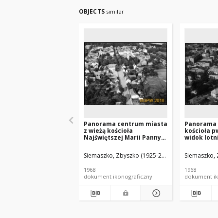
OBJECTS
similar
Panorama centrum miasta
Panorama 
z wieżą kościoła
kościoła p
Najświętszej Marii Panny
widok lotn
Szkaplerznej, widok
południowe
lotniczy od strony
Siemaszko, Zbyszko (1925-2015).
Siemaszko, 
zachodniej w kierunku
rynku, Brzeg Dolny
1968
1968
dokument ikonograficzny
dokument ik