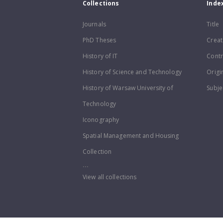
Collections
Inde
Journals
Title
PhD Theses
Creat
History of IT
Contr
History of Science and Technology
Origi
History of Warsaw University of
Subje
Technology
Iconography
Spatial Management and Housing
Collection
...
View all collections