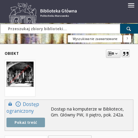
Wyszukiwanie zaawansowane
?
OBIEKT
Dostęp
Dostęp na komputerze w Bibliotece,
ograniczony
Gm. Główny PW, II piętro, pok. 242a.
Pokaż treść