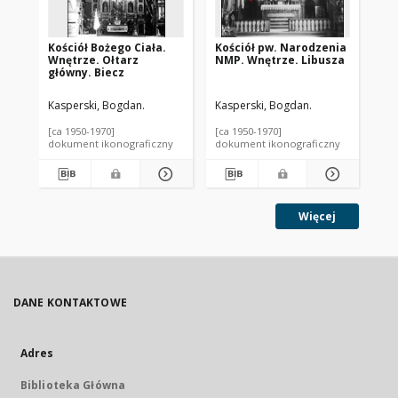
Kościół Bożego Ciała.
Kościół pw. Narodzenia
Gł
Wnętrze. Ołtarz
NMP. Wnętrze. Libusza
Na
główny. Biecz
łu
pr
pi
Kasperski, Bogdan.
Kasperski, Bogdan.
Nar
na
Bos
[ca 1950-1970]
[ca 1950-1970]
179
ma
dokument ikonograficzny
dokument ikonograficzny
sta
Ui
Więcej
DANE KONTAKTOWE
Adres
Biblioteka Główna