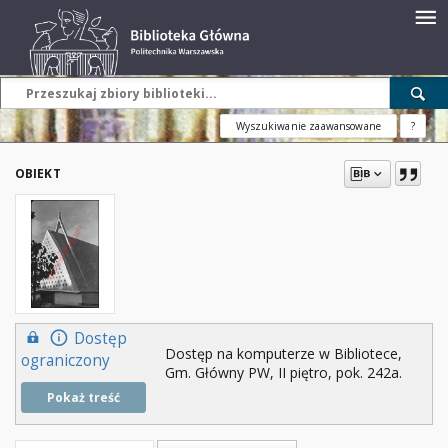
Wyszukiwanie zaawansowane
?
OBIEKT
Dostęp
Dostęp na komputerze w Bibliotece,
ograniczony
Gm. Główny PW, II piętro, pok. 242a.
Pokaż treść