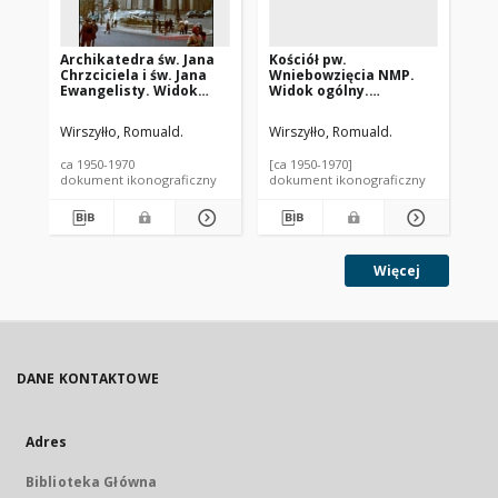
Archikatedra św. Jana
Kościół pw.
Ko
Chrzciciela i św. Jana
Wniebowzięcia NMP.
Wn
Ewangelisty. Widok
Widok ogólny.
Fr
elewacji frontowej.
Władysławowo
Wł
Lublin
Wirszyłło, Romuald.
Wirszyłło, Romuald.
Wir
ca 1950-1970
[ca 1950-1970]
196
dokument ikonograficzny
dokument ikonograficzny
dok
Więcej
DANE KONTAKTOWE
Adres
Biblioteka Główna