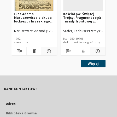
Głos Adama
Kościół pw. Świętej
Koś
Naruszewicza biskupa
Trójcy. Fragment części
Ch
łuckiego i brzeskiego
fasady frontowej z
st
przy założeniu
wieżami kościelnymi.
Sk
pierwszego kamienia
Tarłów
Naruszewicz, Adamd (1733-1796)
Szafer, Tadeusz Przemysław.
Sza
na Kościół Opatrznosci
Boskiey r. 1792 dnia 3
1792
[ca 1950-1970]
195
maia na placu
stary druk
dokument ikonograficzny
dok
Uiazdowskim miany
Więcej
DANE KONTAKTOWE
Adres
Biblioteka Główna