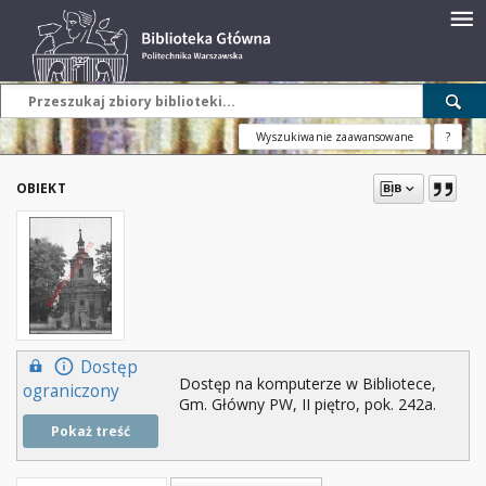
Wyszukiwanie zaawansowane
?
OBIEKT
Dostęp
Dostęp na komputerze w Bibliotece,
ograniczony
Gm. Główny PW, II piętro, pok. 242a.
Pokaż treść