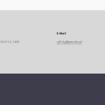
E-Mail
 234-5113, 7400
cyfr.bg@pw.edu.pl