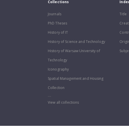
Collections
Inde
Journals
Title
PhD Theses
Creat
History of IT
Contr
History of Science and Technology
Origi
History of Warsaw University of
Subje
Technology
Iconography
Spatial Management and Housing
Collection
...
View all collections