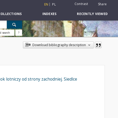
Contrast
Share
EN
PL
COLLECTIONS
INDEXES
RECENTLY VIEWED
d search
?
Download bibliography description
 lotniczy od strony zachodniej. Siedlce