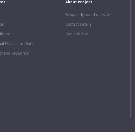
xes
About Project
Frequently asked questions
or
Contact details
ibutor
About dLibra
nal Publication Date
ct and Keywords