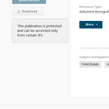
Show content
Resource Type:
Download
dokument ikonograf
More
This publication is protected
and can be accessed only
from certain IPs.
Subject and keywor
PANORAMA
A