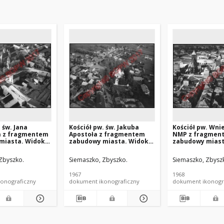
 św. Jana
Kościół pw. św. Jakuba
Kościół pw. Wni
la z fragmentem
Apostoła z fragmentem
NMP z fragmen
miasta. Widok
zabudowy miasta. Widok
zabudowy miast
d strony
lotniczy od strony
lotniczy od stro
o-wschodniej.
zachodniej. Skaryszew
wschodniej. Sł
Zbyszko.
Siemaszko, Zbyszko.
Siemaszko, Zbysz
z
1967
1968
onograficzny
dokument ikonograficzny
dokument ikonogr