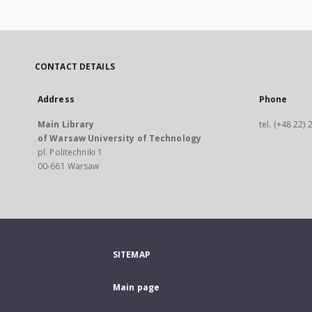
CONTACT DETAILS
Address
Phone
Main Library
tel. (+48 22)
of Warsaw University of Technology
pl. Politechniki 1
00-661 Warsaw
SITEMAP
Main page