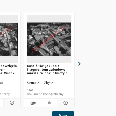
ebowzięcia
Kościół św. Jakuba z
Kościół św. Józefa
tem
fragmentem zabudowy
Oblubieńca z fragm
a. Widok
miasta. Widok lotniczy od
zabudowy miasta. W
ny
strony południowo-
lotniczy od strony
awno
zachodniej. Sobótka
wschodniej. Strupina
ko.
Siemaszko, Zbyszko.
Siemaszko,Zbyszko.
1968
1968
aficzny
dokument ikonograficzny
dokument ikonograficzn
More