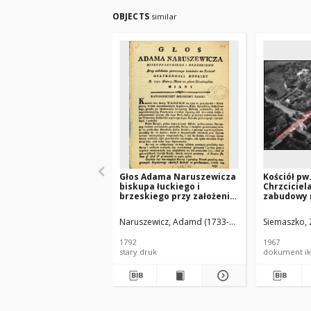
OBJECTS
similar
Głos Adama Naruszewicza
Kościół pw.
biskupa łuckiego i
Chrzcicie
brzeskiego przy założeniu
zabudowy 
pierwszego kamienia na
lotniczy o
Kościół Opatrznosci
południow
Naruszewicz, Adamd (1733-1796)
Siemaszko, 
Boskiey r. 1792 dnia 3 maia
Skalbmier
na placu Uiazdowskim
1792
1967
miany
stary druk
dokument ik