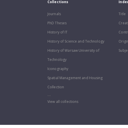
Collections
Inde
Journals
Title
PhD Theses
Creat
History of IT
Contr
History of Science and Technology
Origi
History of Warsaw University of
Subje
Technology
Iconography
Spatial Management and Housing
Collection
...
View all collections