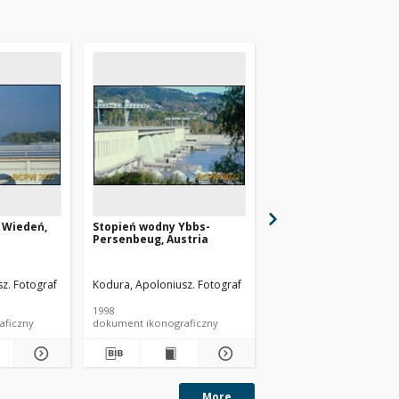
 Wiedeń,
Stopień wodny Ybbs-
Elektrownia szczytow
Persenbeug, Austria
trójnik z redukcją
rurociągów elektrown
Austria
z. Fotograf
Kodura, Apoloniusz. Fotograf
Kodura, Apoloniusz. Fo
1998
1998
aficzny
dokument ikonograficzny
dokument ikonograficzn
More