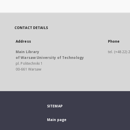
CONTACT DETAILS
Address
Phone
Main Library
tel. (+48 22)
of Warsaw University of Technology
pl. Politechniki 1
00-661 Warsaw
SITEMAP
Main page