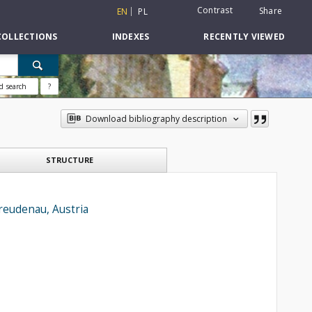
Contrast
Share
EN
PL
COLLECTIONS
INDEXES
RECENTLY VIEWED
d search
?
Download bibliography description
STRUCTURE
reudenau, Austria