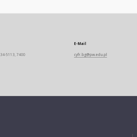
E-Mail
 234-5113, 7400
cyfr.bg@pw.edu.pl