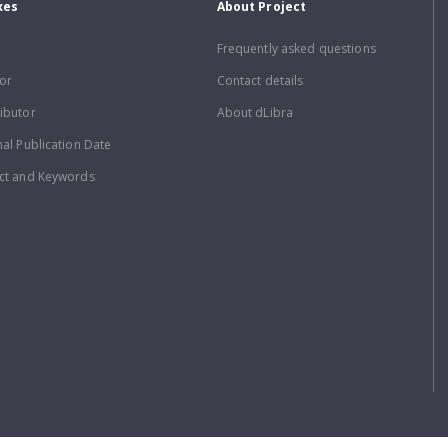
xes
About Project
Frequently asked questions
or
Contact details
ibutor
About dLibra
nal Publication Date
ct and Keywords