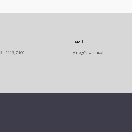
E-Mail
 234-5113, 7400
cyfr.bg@pw.edu.pl