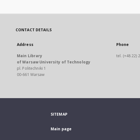
CONTACT DETAILS
Address
Phone
Main Library
tel. (+48 22)
of Warsaw University of Technology
pl. Politechniki 1
00-661 Warsaw
SITEMAP
Main page