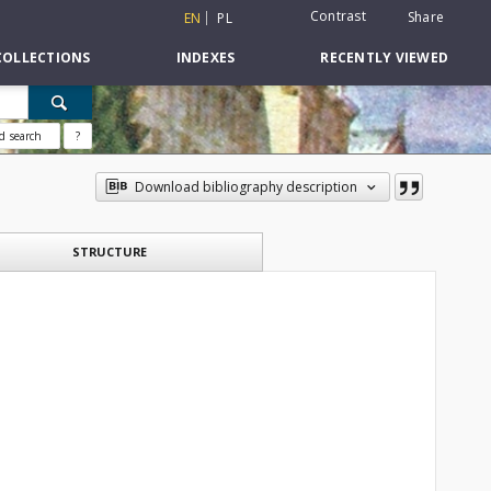
Contrast
Share
EN
PL
COLLECTIONS
INDEXES
RECENTLY VIEWED
d search
?
Download bibliography description
STRUCTURE