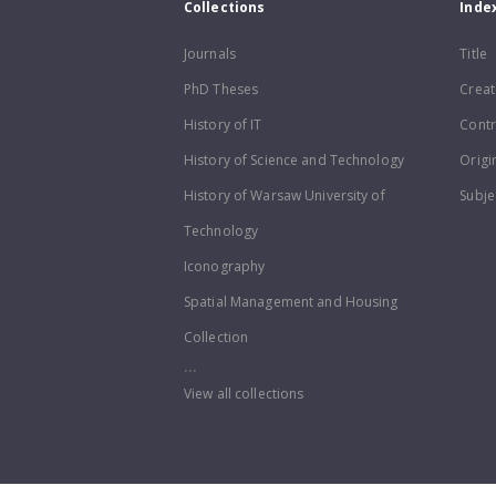
Collections
Inde
Journals
Title
PhD Theses
Creat
History of IT
Contr
History of Science and Technology
Origi
History of Warsaw University of
Subje
Technology
Iconography
Spatial Management and Housing
Collection
...
View all collections