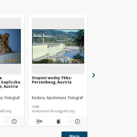
a
Stopień wodny Ybbs-
Elektrownia szczytow
 kapliczka
Persenbeug, Austria
trójnik z redukcją
k, Austria
rurociągów elektrown
Austria
z. Fotograf
Kodura, Apoloniusz. Fotograf
Kodura, Apoloniusz. Fo
1998
1998
aficzny
dokument ikonograficzny
dokument ikonograficzn
More