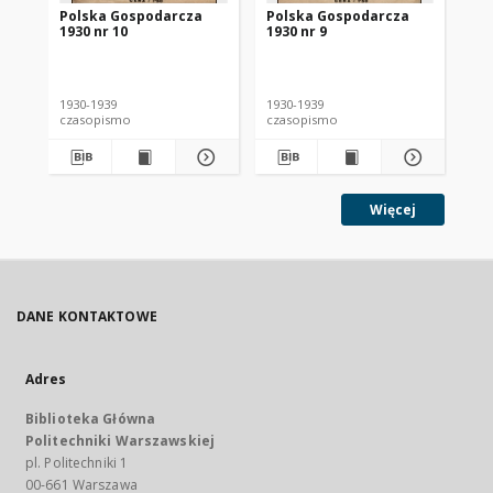
Polska Gospodarcza
Polska Gospodarcza
Po
1930 nr 10
1930 nr 9
193
1930-1939
1930-1939
193
czasopismo
czasopismo
cz
Więcej
DANE KONTAKTOWE
Adres
Biblioteka Główna
Politechniki Warszawskiej
pl. Politechniki 1
00-661 Warszawa