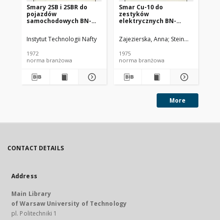
Smary 2SB i 2SBR do
Smar Cu-10 do
Ol
pojazdów
zestyków
SC
samochodowych BN-
elektrycznych BN-
72/0536-14
74/0536-25
Instytut Technologii Nafty
Zajezierska, Anna
Steinmec, Francis
Lud
1972
1975
197
norma branżowa
norma branżowa
no
More
CONTACT DETAILS
Address
Main Library
of Warsaw University of Technology
pl. Politechniki 1