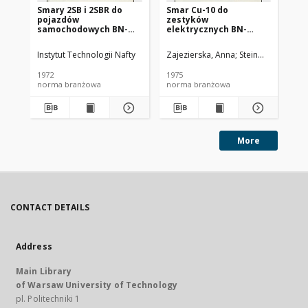
Smary 2SB i 2SBR do
Smar Cu-10 do
Ol
pojazdów
zestyków
SC
samochodowych BN-
elektrycznych BN-
72/0536-14
74/0536-25
Instytut Technologii Nafty
Zajezierska, Anna
Steinmec, Francis
Lud
1972
1975
197
norma branżowa
norma branżowa
no
More
CONTACT DETAILS
Address
Main Library
of Warsaw University of Technology
pl. Politechniki 1