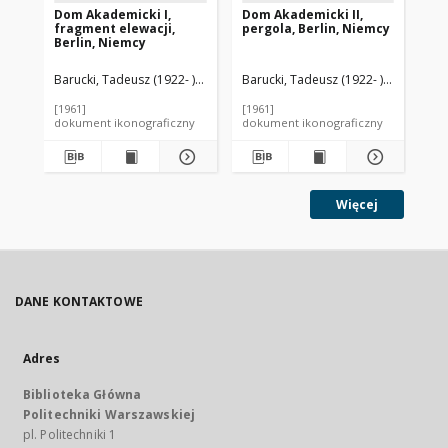
Dom Akademicki I,
Dom Akademicki II,
Do
fragment elewacji,
pergola, Berlin, Niemcy
wnę
Berlin, Niemcy
Ni
Barucki, Tadeusz (1922- ). Fotograf
Barucki, Tadeusz (1922- ). Fotograf
Bar
[1961]
[1961]
[19
dokument ikonograficzny
dokument ikonograficzny
dok
Więcej
DANE KONTAKTOWE
Adres
Biblioteka Główna
Politechniki Warszawskiej
pl. Politechniki 1