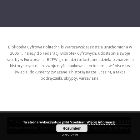
Biblioteka Cyfrowa Politechniki Warszawskiej została uruchomiona w
2006 r., należy do Federacji Bibliotek Cyfrowych, udostępnia swoje
zasoby w Europeanie. BCPW gromadzi i udostępnia dzieła o znaczeniu
historycznym dla rozwoju myśli naukowej i technicznej w Polsce i w
świecie, dokumenty związane z historią naszej uczelni, a także
podręczniki, skrypty, varsaviana.
Ten serwis działa dzięki oprogramowaniu
DInGO dLibra 6.3.16
Ta strona wykorzystuje pliki 'cookies'.
Więcej informacji
opracowanemu przez
Poznańskie Centrum Superkomputerowo-
Rozumiem
Sieciowe