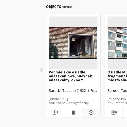
OBJECTS
similar
Podmiejskie osiedle
Osiedle M
mieszkaniowe, budynek
fragment 
mieszkalny, okno z
mieszkaln
wentylacją, Kopenhaga,
Dania
Barucki, Tadeusz (1922- ). Fotograf
Barucki, Tad
[około 1961]
[między 1960
dokument ikonograficzny
dokument ik