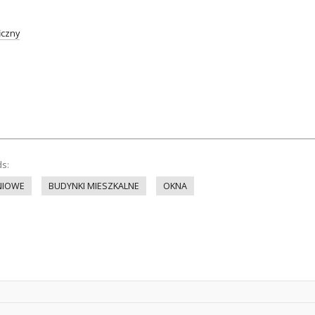
iczny
ds:
NIOWE
BUDYNKI MIESZKALNE
OKNA