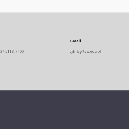
E-Mail
 234-5113, 7400
cyfr.bg@pw.edu.pl