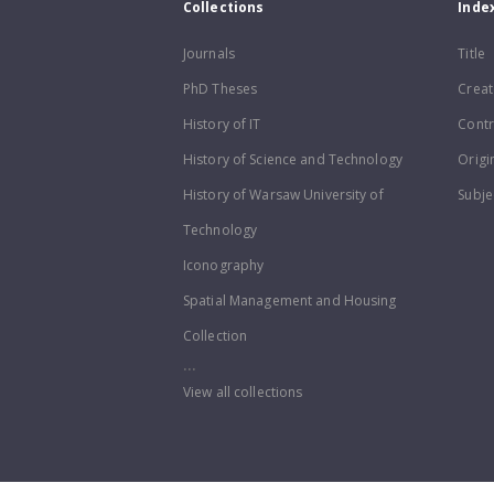
Collections
Inde
Journals
Title
PhD Theses
Creat
History of IT
Contr
History of Science and Technology
Origi
History of Warsaw University of
Subje
Technology
Iconography
Spatial Management and Housing
Collection
...
View all collections