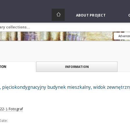
ABOUT PROJECT
Advance
INFORMATION
ION
, pięciokondygnacyjny budynek mieszkalny, widok zewnętrzny
2- ). Fotograf
Date: