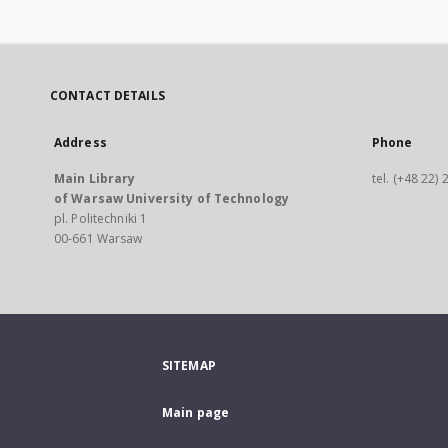
CONTACT DETAILS
Address
Phone
Main Library
tel. (+48 22)
of Warsaw University of Technology
pl. Politechniki 1
00-661 Warsaw
SITEMAP
Main page