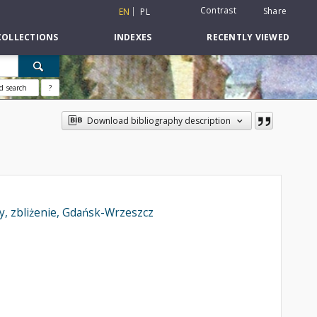
Contrast
Share
EN
PL
COLLECTIONS
INDEXES
RECENTLY VIEWED
d search
?
Download bibliography description
, zbliżenie, Gdańsk-Wrzeszcz