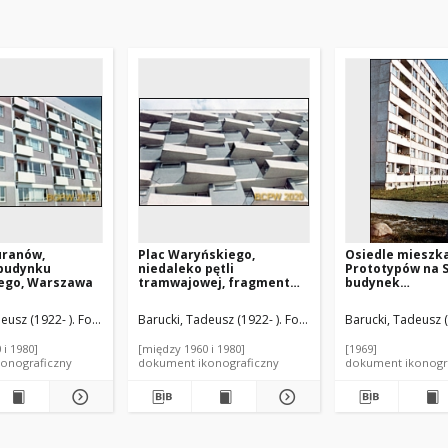
uranów,
Plac Waryńskiego,
Osiedle mieszk
budynku
niedaleko pętli
Prototypów na 
ego, Warszawa
tramwajowej, fragment
budynek
elewacji z trapezowymi
ośmiokondygnac
balkonami, detal bloku,
widok od strony
eusz (1922- ). Fotograf
Barucki, Tadeusz (1922- ). Fotograf
Barucki, Tadeusz (
Poznań
Warszawa
 i 1980]
[między 1960 i 1980]
[1969]
onograficzny
dokument ikonograficzny
dokument ikonogr