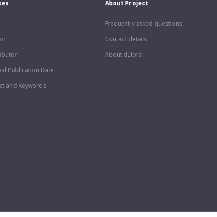
xes
About Project
Frequently asked questions
or
Contact details
ibutor
About dLibra
nal Publication Date
ct and Keywords