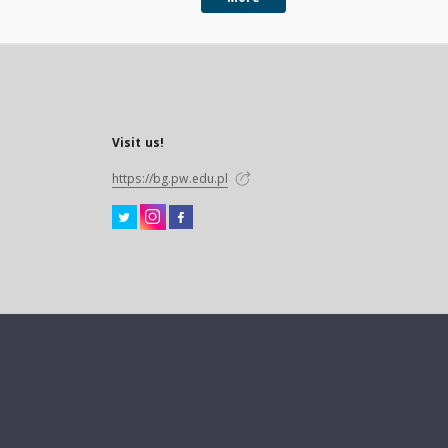
Visit us!
https://bg.pw.edu.pl