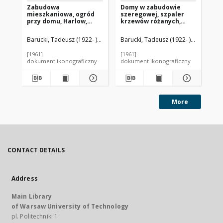
Zabudowa
Domy w zabudowie
Za
mieszkaniowa, ogród
szeregowej, szpaler
wi
przy domu, Harlow,
krzewów różanych,
No
Anglia, Wielka Brytania
Harlow, Anglia, Wielka
Ni
Brytania
Barucki, Tadeusz (1922- ). Fotograf
Barucki, Tadeusz (1922- ). Fotograf
Bar
[1961]
[1961]
[19
dokument ikonograficzny
dokument ikonograficzny
dok
More
CONTACT DETAILS
Address
Main Library
of Warsaw University of Technology
pl. Politechniki 1