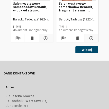
Salon wystawowy
Salon wystawowy
Sa
samochodów Renault,
samochodów Renault,
sa
widok od strony
fragment elewacji
wi
skrzyżowania ulic,
bocznej, Amsterdam,
od 
Amsterdam, Niderlandy
Niderlandy
pi
Barucki, Tadeusz (1922- ). Fotograf
Barucki, Tadeusz (1922- ). Fotograf
Bar
Ni
[1961]
[1961]
[19
dokument ikonograficzny
dokument ikonograficzny
dok
Więcej
DANE KONTAKTOWE
Adres
Biblioteka Główna
Politechniki Warszawskiej
pl. Politechniki 1