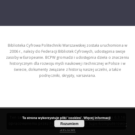
Biblioteka Cyfrowa Politechniki Warszawskiej została uruchomiona w
2006 r., należy do Federacji Bibliotek Cyfrowych, udostępnia swoje
zasoby w Europeanie. BCPW gromadzi i udostępnia dzieła o znaczeniu
historycznym dla rozwoju myśli naukowej i technicznej w Polsce i w
świecie, dokumenty związane z historią naszej uczelni, a także
podręczniki, skrypty, varsaviana.
Ten serwis działa dzięki oprogramowaniu
DInGO dLibra 6.3.16
Ta strona wykorzystuje pliki 'cookies'.
Więcej informacji
opracowanemu przez
Poznańskie Centrum Superkomputerowo-
Rozumiem
Sieciowe