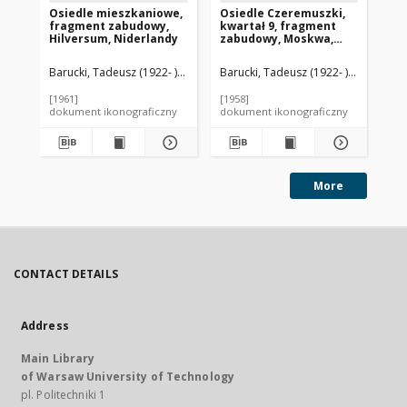
Osiedle mieszkaniowe,
Osiedle Czeremuszki,
Os
fragment zabudowy,
kwartał 9, fragment
w 
Hilversum, Niderlandy
zabudowy, Moskwa,
w 
Rosja
mi
mi
Barucki, Tadeusz (1922- ). Fotograf
Barucki, Tadeusz (1922- ). Fotograf
Bar
na
bu
[1961]
[1958]
[19
Am
dokument ikonograficzny
dokument ikonograficzny
dok
More
CONTACT DETAILS
Address
Main Library
of Warsaw University of Technology
pl. Politechniki 1