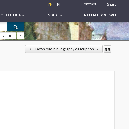
Contrast
Share
EN
PL
COLLECTIONS
INDEXES
RECENTLY VIEWED
d search
?
Download bibliography description