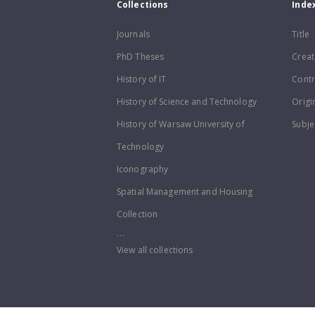
Collections
Inde
Journals
Title
PhD Theses
Creat
History of IT
Contr
History of Science and Technology
Origi
History of Warsaw University of
Subje
Technology
Iconography
Spatial Management and Housing
Collection
...
View all collections