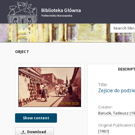
OBJECT
DESCRIPT
Title:
Zejście do podzi
Creator:
Barucki, Tadeusz (192
Show content
Original Publication 
[1961]
Download