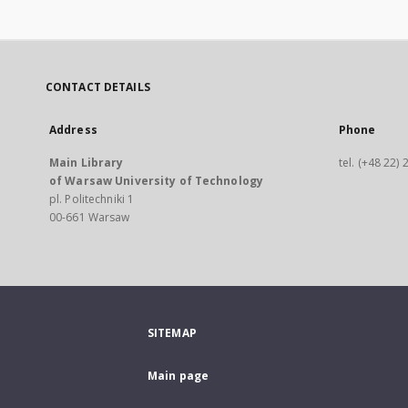
CONTACT DETAILS
Address
Phone
Main Library
tel. (+48 22)
of Warsaw University of Technology
pl. Politechniki 1
00-661 Warsaw
SITEMAP
Main page