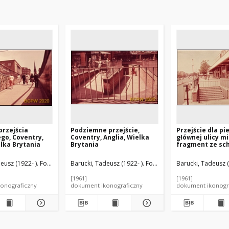
rzejścia
Podziemne przejście,
Przejście dla pi
go, Coventry,
Coventry, Anglia, Wielka
głównej ulicy mi
elka Brytania
Brytania
fragment ze sc
Hemel Hempstea
Wielka Brytania
eusz (1922- ). Fotograf
Barucki, Tadeusz (1922- ). Fotograf
Barucki, Tadeusz (
[1961]
[1961]
onograficzny
dokument ikonograficzny
dokument ikonogr