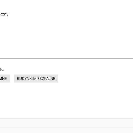
iczny
ds:
EMNE
BUDYNKI MIESZKALNE