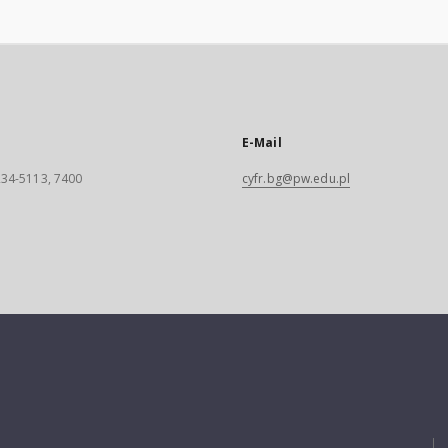
E-Mail
 234-5113, 7400
cyfr.bg@pw.edu.pl