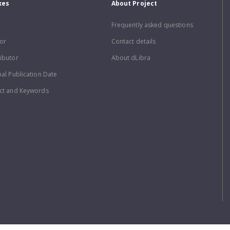
xes
About Project
Frequently asked questions
or
Contact details
ibutor
About dLibra
nal Publication Date
ct and Keywords