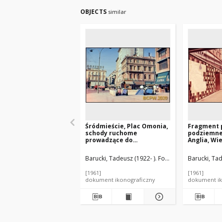
OBJECTS
similar
Śródmieście, Plac Omonia,
Fragment p
schody ruchome
podziemne
prowadzące do
Anglia, Wi
podziemnego przejścia
ulicznego, Ateny, Grecja
Barucki, Tadeusz (1922- ). Fotograf
Barucki, Tad
[1961]
[1961]
dokument ikonograficzny
dokument ik