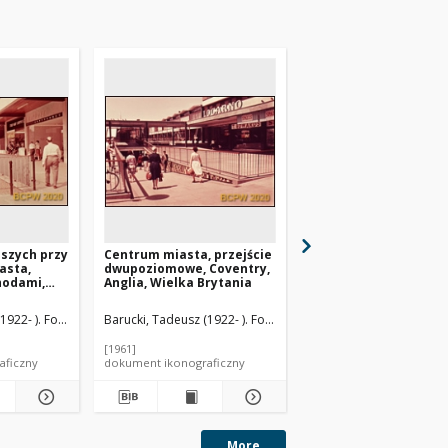
eszych przy
Centrum miasta, przejście
Przejście podziemne,
asta,
dwupoziomowe, Coventry,
Coventry, Anglia, Wie
hodami,
Anglia, Wielka Brytania
Brytania
d, Anglia,
1922- ). Fotograf
Barucki, Tadeusz (1922- ). Fotograf
Barucki, Tadeusz (1922- 
[1961]
[1961]
aficzny
dokument ikonograficzny
dokument ikonograficzn
More