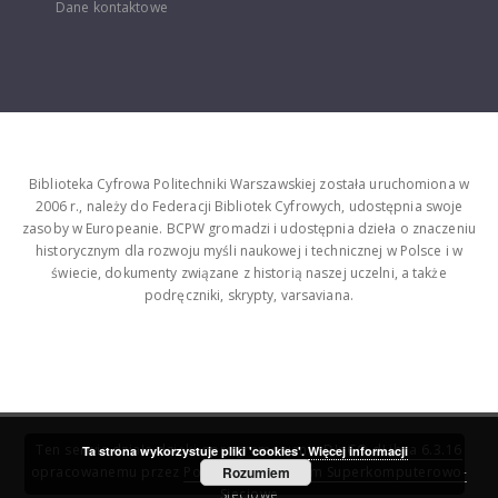
Dane kontaktowe
Biblioteka Cyfrowa Politechniki Warszawskiej została uruchomiona w
2006 r., należy do Federacji Bibliotek Cyfrowych, udostępnia swoje
zasoby w Europeanie. BCPW gromadzi i udostępnia dzieła o znaczeniu
historycznym dla rozwoju myśli naukowej i technicznej w Polsce i w
świecie, dokumenty związane z historią naszej uczelni, a także
podręczniki, skrypty, varsaviana.
Ten serwis działa dzięki oprogramowaniu
DInGO dLibra 6.3.16
Ta strona wykorzystuje pliki 'cookies'.
Więcej informacji
opracowanemu przez
Poznańskie Centrum Superkomputerowo-
Rozumiem
Sieciowe