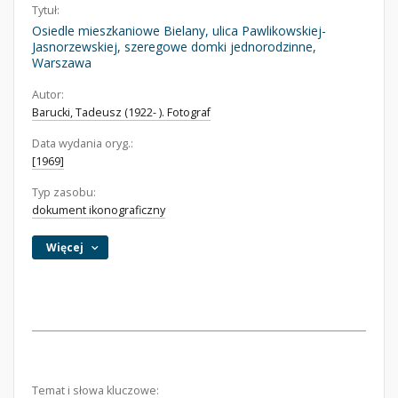
Tytuł:
Osiedle mieszkaniowe Bielany, ulica Pawlikowskiej-
Jasnorzewskiej, szeregowe domki jednorodzinne,
Warszawa
Autor:
Barucki, Tadeusz (1922- ). Fotograf
Data wydania oryg.:
[1969]
Typ zasobu:
dokument ikonograficzny
Więcej
Temat i słowa kluczowe: