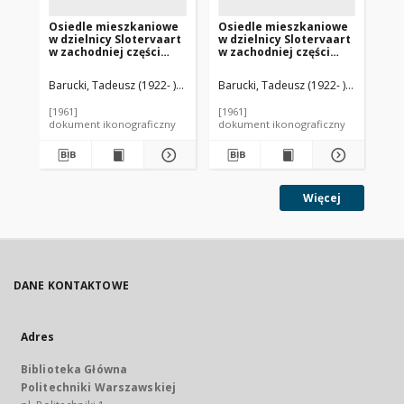
Osiedle mieszkaniowe
Osiedle mieszkaniowe
Os
w dzielnicy Slotervaart
w dzielnicy Slotervaart
w 
w zachodniej części
w zachodniej części
w 
miasta, piętrowe domy
miasta, jednorodzinne
mi
mieszkalne w układzie
domy mieszkalne w
do
Barucki, Tadeusz (1922- ). Fotograf
Barucki, Tadeusz (1922- ). Fotograf
Bar
szeregowym, widok
układzie szeregowym,
uk
zewnętrzny,
widok od strony drogi
wi
[1961]
[1961]
[19
Amsterdam, Niderlandy
wewnętrznej,
og
dokument ikonograficzny
dokument ikonograficzny
dok
Amsterdam, Niderlandy
Ni
Więcej
DANE KONTAKTOWE
Adres
Biblioteka Główna
Politechniki Warszawskiej