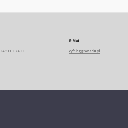
E-Mail
 234-5113, 7400
cyfr.bg@pw.edu.pl