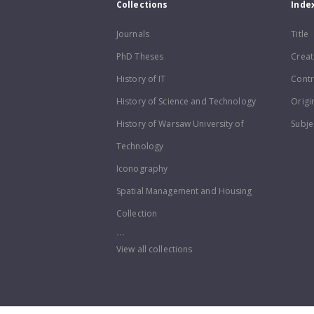
Collections
Inde
Journals
Title
PhD Theses
Creat
History of IT
Contr
History of Science and Technology
Origi
History of Warsaw University of
Subje
Technology
Iconography
Spatial Management and Housing
Collection
...
View all collections