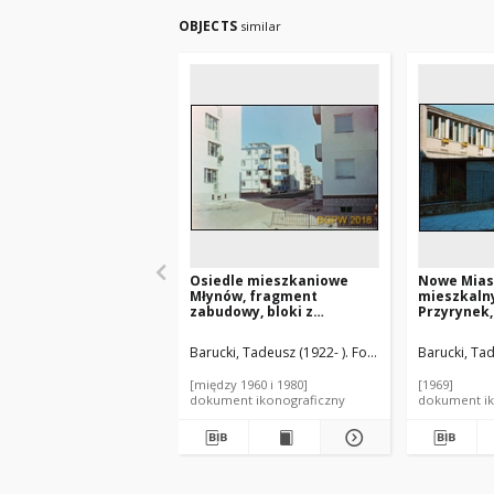
OBJECTS
similar
Osiedle mieszkaniowe
Nowe Mias
Młynów, fragment
mieszkalny
zabudowy, bloki z
Przyrynek
balkonami, Warszawa
Barucki, Tadeusz (1922- ). Fotograf
Barucki, Tad
[między 1960 i 1980]
[1969]
dokument ikonograficzny
dokument ik