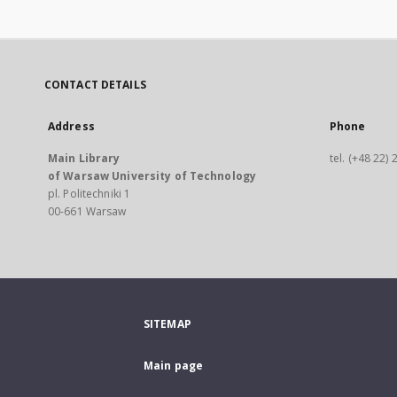
CONTACT DETAILS
Address
Phone
Main Library
tel. (+48 22)
of Warsaw University of Technology
pl. Politechniki 1
00-661 Warsaw
SITEMAP
Main page