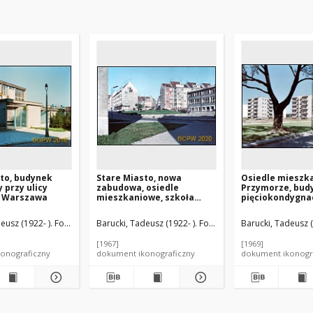
to, budynek
Stare Miasto, nowa
Osiedle mieszk
 przy ulicy
zabudowa, osiedle
Przymorze, bud
, Warszawa
mieszkaniowe, szkoła
pięciokondygna
podstawowa nr 63, widok
widok ogólny od
od strony chodnika i ulicy,
ulicy, Gdańsk-
eusz (1922- ). Fotograf
Barucki, Tadeusz (1922- ). Fotograf
Barucki, Tadeusz (
Szczecin
[1967]
[1969]
onograficzny
dokument ikonograficzny
dokument ikonogr