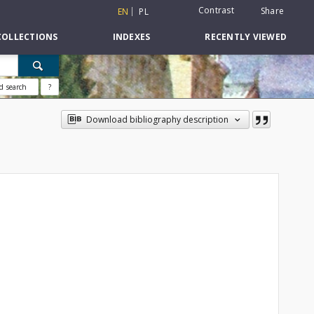
Contrast
Share
EN
PL
COLLECTIONS
INDEXES
RECENTLY VIEWED
d search
?
Download bibliography description