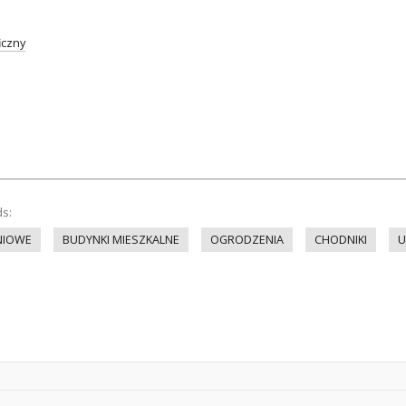
iczny
ds:
NIOWE
BUDYNKI MIESZKALNE
OGRODZENIA
CHODNIKI
U