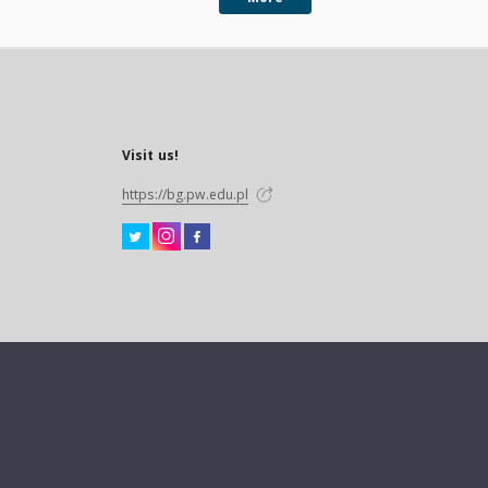
Visit us!
https://bg.pw.edu.pl