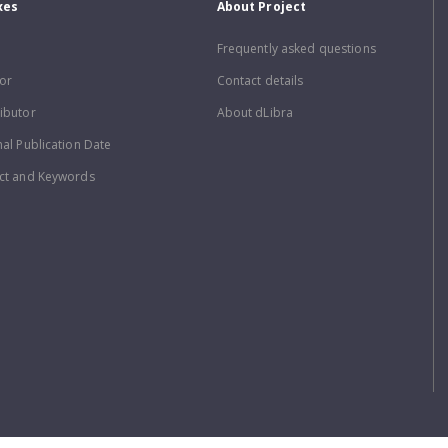
xes
About Project
Frequently asked questions
or
Contact details
ibutor
About dLibra
nal Publication Date
ct and Keywords