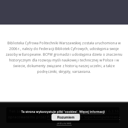
Biblioteka Cyfrowa Politechniki Warszawskiej została uruchomiona w
2006 r., należy do Federacji Bibliotek Cyfrowych, udostępnia swoje
zasoby w Europeanie. BCPW gromadzi i udostępnia dzieła o znaczeniu
historycznym dla rozwoju myśli naukowej i technicznej w Polsce i w
świecie, dokumenty związane z historią naszej uczelni, a także
podręczniki, skrypty, varsaviana.
Ten serwis działa dzięki oprogramowaniu
DInGO dLibra 6.3.16
Ta strona wykorzystuje pliki 'cookies'.
Więcej informacji
opracowanemu przez
Poznańskie Centrum Superkomputerowo-
Rozumiem
Sieciowe