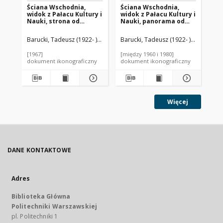
Ściana Wschodnia,
Ściana Wschodnia,
Śc
widok z Pałacu Kultury i
widok z Pałacu Kultury i
wid
Nauki, strona od
Nauki, panorama od
Na
Rotundy PKO z reklamą
strony ulicy
ul
MTK na budynku
Marszałkowskiej,
Ale
Barucki, Tadeusz (1922- ). Fotograf
Barucki, Tadeusz (1922- ). Fotograf
Bar
Universalu, Warszawa
Warszawa
pa
[1967]
[między 1960 i 1980]
[mi
dokument ikonograficzny
dokument ikonograficzny
dok
Więcej
DANE KONTAKTOWE
Adres
Biblioteka Główna
Politechniki Warszawskiej
pl. Politechniki 1