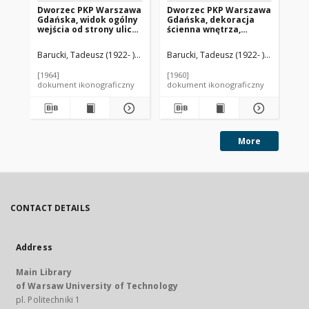
Dworzec PKP Warszawa
Dworzec PKP Warszawa
Dw
Gdańska, widok ogólny
Gdańska, dekoracja
Gd
wejścia od strony ulicy,
ścienna wnętrza,
po
Warszawa
Warszawa
Wa
Barucki, Tadeusz (1922- ). Fotograf
Barucki, Tadeusz (1922- ). Fotograf
Bar
[1964]
[1960]
[19
dokument ikonograficzny
dokument ikonograficzny
dok
More
CONTACT DETAILS
Address
Main Library
of Warsaw University of Technology
pl. Politechniki 1