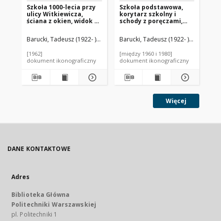
Szkoła 1000-lecia przy
Szkoła podstawowa,
Sz
ulicy Witkiewicza,
korytarz szkolny i
wi
ściana z okien, widok z
schody z poręczami,
Wr
holu głównego na
Kraków-Nowa Huta
pawilony klasowe,
Barucki, Tadeusz (1922- ). Fotograf
Barucki, Tadeusz (1922- ). Fotograf
Bar
Szczecin
[1962]
[między 1960 i 1980]
[mi
dokument ikonograficzny
dokument ikonograficzny
dok
Więcej
DANE KONTAKTOWE
Adres
Biblioteka Główna
Politechniki Warszawskiej
pl. Politechniki 1