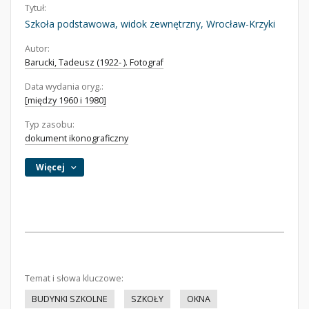
Tytuł:
Szkoła podstawowa, widok zewnętrzny, Wrocław-Krzyki
Autor:
Barucki, Tadeusz (1922- ). Fotograf
Data wydania oryg.:
[między 1960 i 1980]
Typ zasobu:
dokument ikonograficzny
Więcej
Temat i słowa kluczowe:
BUDYNKI SZKOLNE
SZKOŁY
OKNA