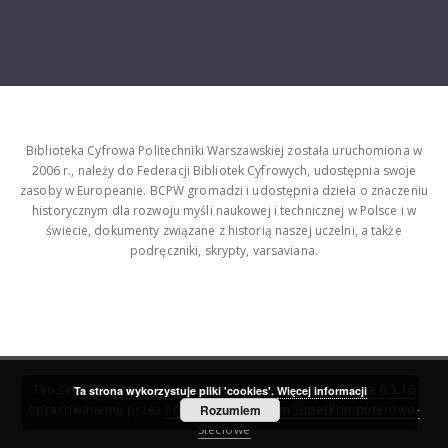
Biblioteka Cyfrowa Politechniki Warszawskiej została uruchomiona w
2006 r., należy do Federacji Bibliotek Cyfrowych, udostępnia swoje
zasoby w Europeanie. BCPW gromadzi i udostępnia dzieła o znaczeniu
historycznym dla rozwoju myśli naukowej i technicznej w Polsce i w
świecie, dokumenty związane z historią naszej uczelni, a także
podręczniki, skrypty, varsaviana.
Ten serwis działa dzięki oprogramowaniu
DInGO dLibra 6.3.16
Ta strona wykorzystuje pliki 'cookies'.
Więcej informacji
opracowanemu przez
Poznańskie Centrum Superkomputerowo-
Rozumiem
Sieciowe