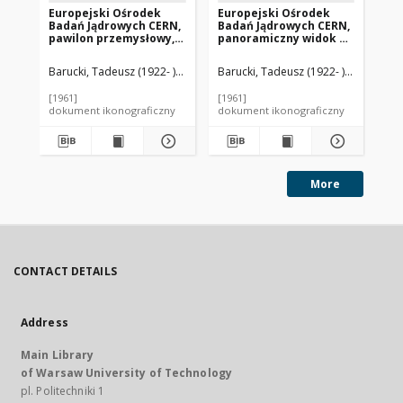
Europejski Ośrodek
Europejski Ośrodek
Eu
Badań Jądrowych CERN,
Badań Jądrowych CERN,
Ba
pawilon przemysłowy,
panoramiczny widok na
wi
widok zewnętrzny,
budynki Ośrodka,
je
Genewa, Szwajcaria
Genewa, Szwajcaria
Oś
Barucki, Tadeusz (1922- ). Fotograf
Barucki, Tadeusz (1922- ). Fotograf
Bar
Sz
[1961]
[1961]
[19
dokument ikonograficzny
dokument ikonograficzny
dok
More
CONTACT DETAILS
Address
Main Library
of Warsaw University of Technology
pl. Politechniki 1