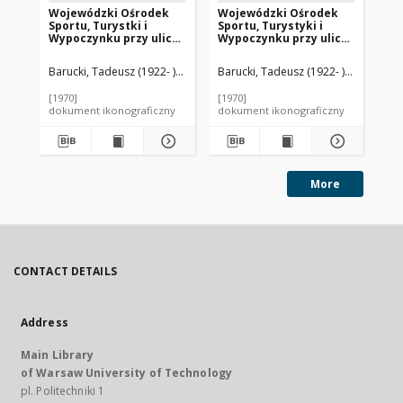
Wojewódzki Ośrodek
Wojewódzki Ośrodek
Wo
Sportu, Turystki i
Sportu, Turystyki i
Spo
Wypoczynku przy ulicy
Wypoczynku przy ulicy
Wy
Głowackiego, wnętrze
Głowackiego, widok
Gł
hallu ze schodami
zewnętrzny od
bu
Barucki, Tadeusz (1922- ). Fotograf
Barucki, Tadeusz (1922- ). Fotograf
Bar
niezagospodarowanej
ni
strony, Olsztyn
st
[1970]
[1970]
[19
dokument ikonograficzny
dokument ikonograficzny
dok
More
CONTACT DETAILS
Address
Main Library
of Warsaw University of Technology
pl. Politechniki 1