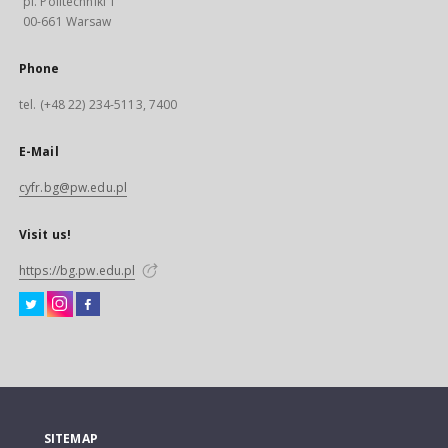
pl. Politechniki 1
00-661 Warsaw
Phone
tel. (+48 22) 234-5113, 7400
E-Mail
cyfr.bg@pw.edu.pl
Visit us!
https://bg.pw.edu.pl
SITEMAP