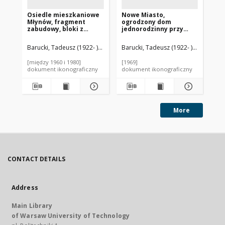
Osiedle mieszkaniowe
Nowe Miasto,
Osi
Młynów, fragment
ogrodzony dom
Po
zabudowy, bloki z
jednorodzinny przy
(o
balkonami, Warszawa
ulicy Przyrynek,
nr 
Warszawa
w 
Barucki, Tadeusz (1922- ). Fotograf
Barucki, Tadeusz (1922- ). Fotograf
Bar
mi
No
[między 1960 i 1980]
[1969]
[mi
dokument ikonograficzny
dokument ikonograficzny
dok
More
CONTACT DETAILS
Address
Main Library
of Warsaw University of Technology