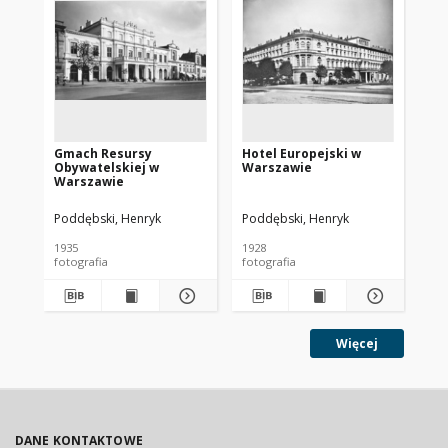
Gmach Resursy
Hotel Europejski w
Mu
Obywatelskiej w
Warszawie
Wa
Warszawie
Poddębski, Henryk
Poddębski, Henryk
Pod
1935
1928
193
fotografia
fotografia
fot
Więcej
DANE KONTAKTOWE