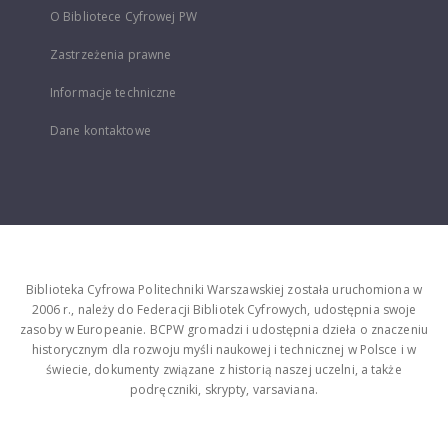
O Bibliotece Cyfrowej PW
Zastrzeżenia prawne
Informacje techniczne
Dane kontaktowe
Biblioteka Cyfrowa Politechniki Warszawskiej została uruchomiona w
2006 r., należy do Federacji Bibliotek Cyfrowych, udostępnia swoje
zasoby w Europeanie. BCPW gromadzi i udostępnia dzieła o znaczeniu
historycznym dla rozwoju myśli naukowej i technicznej w Polsce i w
świecie, dokumenty związane z historią naszej uczelni, a także
podręczniki, skrypty, varsaviana.