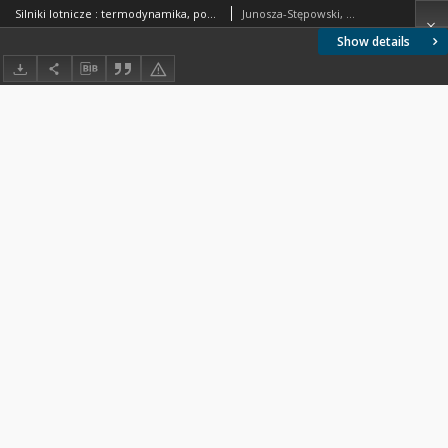
Silniki lotnicze : termodynamika, pomiary mocy i zużycia paliwa
Junosza-Stępowski, Cezary; Olszewski, Stanisław (lotnictwo)
Show details