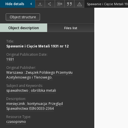
Hide details
Spawanie i Cięcie Metali 19
Object structure
Object description
Files list
Title:
Spawanie i Cięcie Metali 1931 nr 12
Original Publication Date:
1931
Original Publisher:
Warszawa : Związek Polskiego Przemysłu
Acetylenowego i Tlenowego.
Subject and Keywords:
spawalnictwo
;
obróbka metali
Description:
miesięcznik
;
kontynuacja: Przegląd
Spawalnictwa ISSN:0033-2364
Resource Type:
czasopismo