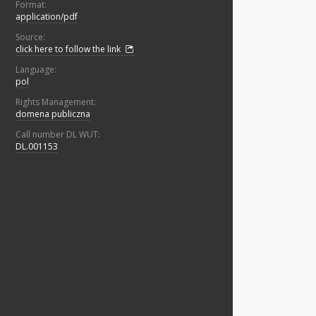
Format:
application/pdf
Source:
click here to follow the link
Language:
pol
Rights Management:
domena publiczna
Call number DL WUT:
DL.001153